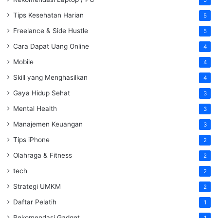
5
Tips Kesehatan Harian
5
Freelance & Side Hustle
5
Cara Dapat Uang Online
4
Mobile
4
Skill yang Menghasilkan
4
Gaya Hidup Sehat
3
Mental Health
3
Manajemen Keuangan
3
Tips iPhone
2
Olahraga & Fitness
2
tech
2
Strategi UMKM
2
Daftar Pelatih
1
Rekomendasi Gadget