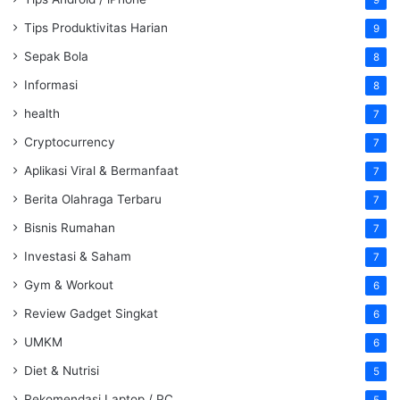
9
Tips Produktivitas Harian
9
Sepak Bola
8
Informasi
8
health
7
Cryptocurrency
7
Aplikasi Viral & Bermanfaat
7
Berita Olahraga Terbaru
7
Bisnis Rumahan
7
Investasi & Saham
7
Gym & Workout
6
Review Gadget Singkat
6
UMKM
6
Diet & Nutrisi
5
Rekomendasi Laptop / PC