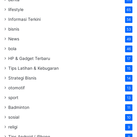
111
lifestyle
65
Informasi Terkini
56
bisnis
53
News
49
bola
46
HP & Gadget Terbaru
17
Tips Latihan & Kebugaran
15
Strategi Bisnis
14
otomotif
13
sport
13
Badminton
11
sosial
10
religi
9
Tips Android / iPhone