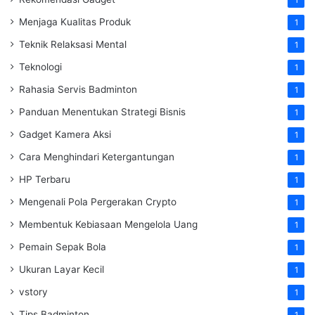
1
Menjaga Kualitas Produk
1
Teknik Relaksasi Mental
1
Teknologi
1
Rahasia Servis Badminton
1
Panduan Menentukan Strategi Bisnis
1
Gadget Kamera Aksi
1
Cara Menghindari Ketergantungan
1
HP Terbaru
1
Mengenali Pola Pergerakan Crypto
1
Membentuk Kebiasaan Mengelola Uang
1
Pemain Sepak Bola
1
Ukuran Layar Kecil
1
vstory
1
Tips Badminton