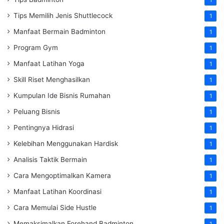
1
Tips Memilih Jenis Shuttlecock
1
Manfaat Bermain Badminton
1
Program Gym
1
Manfaat Latihan Yoga
1
Skill Riset Menghasilkan
1
Kumpulan Ide Bisnis Rumahan
1
Peluang Bisnis
1
Pentingnya Hidrasi
1
Kelebihan Menggunakan Hardisk
1
Analisis Taktik Bermain
1
Cara Mengoptimalkan Kamera
1
Manfaat Latihan Koordinasi
1
Cara Memulai Side Hustle
1
Memaksimalkan Forehand Badminton