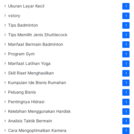
Ukuran Layar Kecil
1
vstory
1
Tips Badminton
1
Tips Memilih Jenis Shuttlecock
1
Manfaat Bermain Badminton
1
Program Gym
1
Manfaat Latihan Yoga
1
Skill Riset Menghasilkan
1
Kumpulan Ide Bisnis Rumahan
1
Peluang Bisnis
1
Pentingnya Hidrasi
1
Kelebihan Menggunakan Hardisk
1
Analisis Taktik Bermain
1
Cara Mengoptimalkan Kamera
1