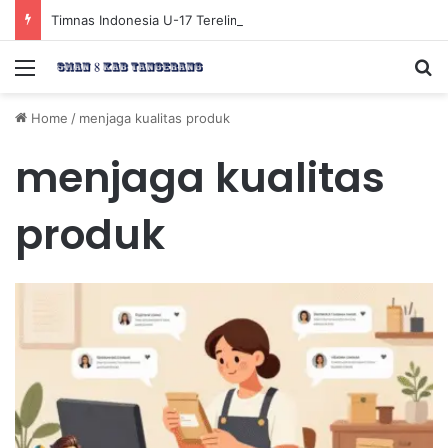
Timnas Indonesia U-17 Tereliminasi, Berikut 4 Tim Lolos ke Semifinal Piala AFF U-17 2026
Menu
Se
Home
/
menjaga kualitas produk
menjaga kualitas
produk