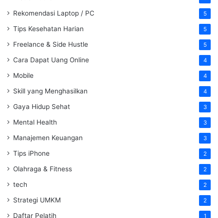
Rekomendasi Laptop / PC
5
Tips Kesehatan Harian
5
Freelance & Side Hustle
5
Cara Dapat Uang Online
4
Mobile
4
Skill yang Menghasilkan
4
Gaya Hidup Sehat
3
Mental Health
3
Manajemen Keuangan
3
Tips iPhone
2
Olahraga & Fitness
2
tech
2
Strategi UMKM
2
Daftar Pelatih
1