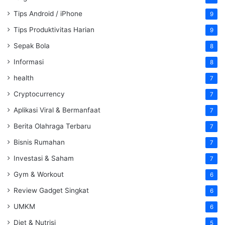
Tips Android / iPhone
9
Tips Produktivitas Harian
9
Sepak Bola
8
Informasi
8
health
7
Cryptocurrency
7
Aplikasi Viral & Bermanfaat
7
Berita Olahraga Terbaru
7
Bisnis Rumahan
7
Investasi & Saham
7
Gym & Workout
6
Review Gadget Singkat
6
UMKM
6
Diet & Nutrisi
5