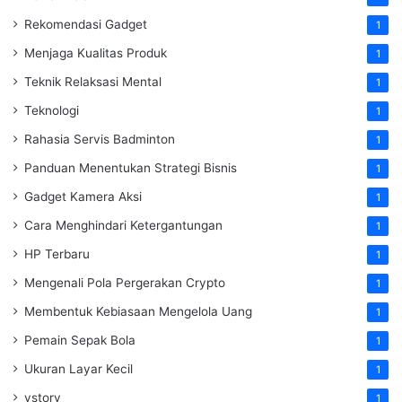
Rekomendasi Gadget
1
Menjaga Kualitas Produk
1
Teknik Relaksasi Mental
1
Teknologi
1
Rahasia Servis Badminton
1
Panduan Menentukan Strategi Bisnis
1
Gadget Kamera Aksi
1
Cara Menghindari Ketergantungan
1
HP Terbaru
1
Mengenali Pola Pergerakan Crypto
1
Membentuk Kebiasaan Mengelola Uang
1
Pemain Sepak Bola
1
Ukuran Layar Kecil
1
vstory
1