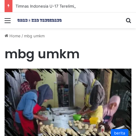
Timnas Indonesia U-17 Tereliminasi, Berikut 4 Tim Lolos ke Semifinal Piala AFF U-17 2026
Menu
Se
Home
/
mbg umkm
mbg umkm
berita