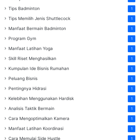
Tips Badminton
1
Tips Memilih Jenis Shuttlecock
1
Manfaat Bermain Badminton
1
Program Gym
1
Manfaat Latihan Yoga
1
Skill Riset Menghasilkan
1
Kumpulan Ide Bisnis Rumahan
1
Peluang Bisnis
1
Pentingnya Hidrasi
1
Kelebihan Menggunakan Hardisk
1
Analisis Taktik Bermain
1
Cara Mengoptimalkan Kamera
1
Manfaat Latihan Koordinasi
1
Cara Memulai Side Hustle
1