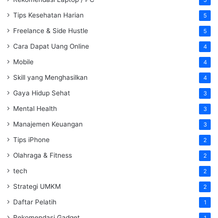
5
Tips Kesehatan Harian
5
Freelance & Side Hustle
5
Cara Dapat Uang Online
4
Mobile
4
Skill yang Menghasilkan
4
Gaya Hidup Sehat
3
Mental Health
3
Manajemen Keuangan
3
Tips iPhone
2
Olahraga & Fitness
2
tech
2
Strategi UMKM
2
Daftar Pelatih
1
Rekomendasi Gadget