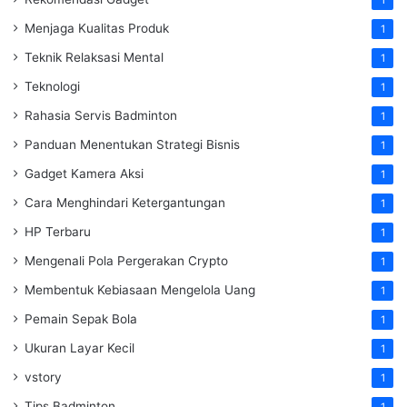
1
Menjaga Kualitas Produk
1
Teknik Relaksasi Mental
1
Teknologi
1
Rahasia Servis Badminton
1
Panduan Menentukan Strategi Bisnis
1
Gadget Kamera Aksi
1
Cara Menghindari Ketergantungan
1
HP Terbaru
1
Mengenali Pola Pergerakan Crypto
1
Membentuk Kebiasaan Mengelola Uang
1
Pemain Sepak Bola
1
Ukuran Layar Kecil
1
vstory
1
Tips Badminton