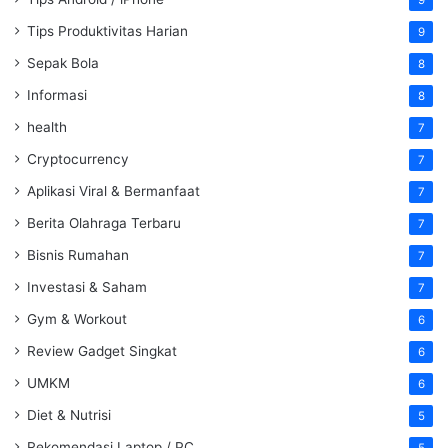
9
Tips Produktivitas Harian
9
Sepak Bola
8
Informasi
8
health
7
Cryptocurrency
7
Aplikasi Viral & Bermanfaat
7
Berita Olahraga Terbaru
7
Bisnis Rumahan
7
Investasi & Saham
7
Gym & Workout
6
Review Gadget Singkat
6
UMKM
6
Diet & Nutrisi
5
Rekomendasi Laptop / PC