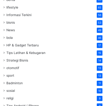
111
lifestyle
65
Informasi Terkini
56
bisnis
53
News
49
bola
46
HP & Gadget Terbaru
17
Tips Latihan & Kebugaran
15
Strategi Bisnis
14
otomotif
13
sport
13
Badminton
11
sosial
10
religi
9
Tips Android / iPhone