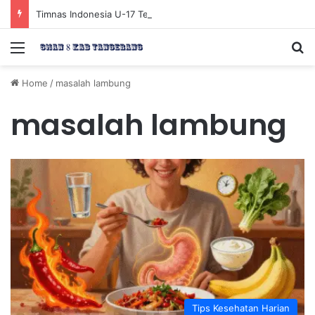
Timnas Indonesia U-17 Tereliminasi, Berikut 4 Tim Lolos ke Semifinal Piala AFF U-17 2026
Menu
Se
Home
/
masalah lambung
masalah lambung
Tips Kesehatan Harian