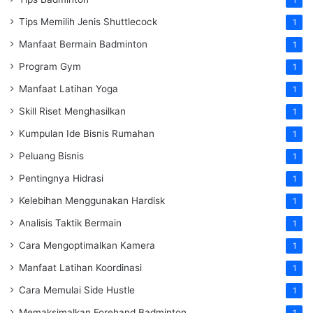
1
Tips Memilih Jenis Shuttlecock
1
Manfaat Bermain Badminton
1
Program Gym
1
Manfaat Latihan Yoga
1
Skill Riset Menghasilkan
1
Kumpulan Ide Bisnis Rumahan
1
Peluang Bisnis
1
Pentingnya Hidrasi
1
Kelebihan Menggunakan Hardisk
1
Analisis Taktik Bermain
1
Cara Mengoptimalkan Kamera
1
Manfaat Latihan Koordinasi
1
Cara Memulai Side Hustle
1
Memaksimalkan Forehand Badminton