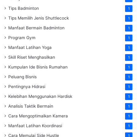
Tips Badminton
1
Tips Memilih Jenis Shuttlecock
1
Manfaat Bermain Badminton
1
Program Gym
1
Manfaat Latihan Yoga
1
Skill Riset Menghasilkan
1
Kumpulan Ide Bisnis Rumahan
1
Peluang Bisnis
1
Pentingnya Hidrasi
1
Kelebihan Menggunakan Hardisk
1
Analisis Taktik Bermain
1
Cara Mengoptimalkan Kamera
1
Manfaat Latihan Koordinasi
1
Cara Memulai Side Hustle
1