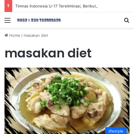
Timnas Indonesia U-17 Tereliminasi, Berikut 4 Tim Lolos ke Semifinal Piala AFF U-17 2026
Menu
Se
Home
/
masakan diet
masakan diet
lifestyle