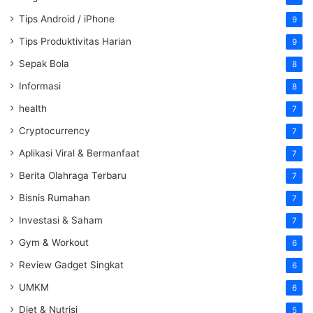
Tips Android / iPhone
9
Tips Produktivitas Harian
9
Sepak Bola
8
Informasi
8
health
7
Cryptocurrency
7
Aplikasi Viral & Bermanfaat
7
Berita Olahraga Terbaru
7
Bisnis Rumahan
7
Investasi & Saham
7
Gym & Workout
6
Review Gadget Singkat
6
UMKM
6
Diet & Nutrisi
5