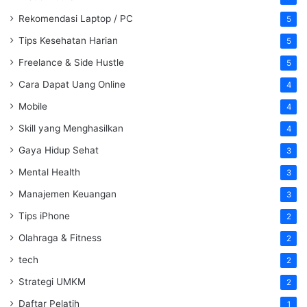
Rekomendasi Laptop / PC
5
Tips Kesehatan Harian
5
Freelance & Side Hustle
5
Cara Dapat Uang Online
4
Mobile
4
Skill yang Menghasilkan
4
Gaya Hidup Sehat
3
Mental Health
3
Manajemen Keuangan
3
Tips iPhone
2
Olahraga & Fitness
2
tech
2
Strategi UMKM
2
Daftar Pelatih
1