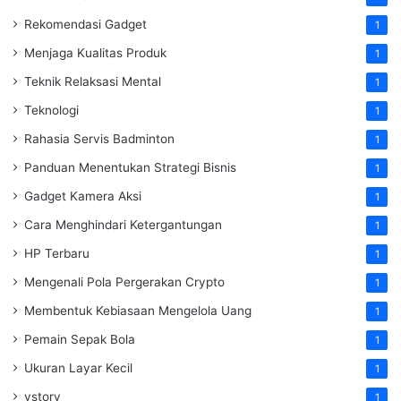
Rekomendasi Gadget
1
Menjaga Kualitas Produk
1
Teknik Relaksasi Mental
1
Teknologi
1
Rahasia Servis Badminton
1
Panduan Menentukan Strategi Bisnis
1
Gadget Kamera Aksi
1
Cara Menghindari Ketergantungan
1
HP Terbaru
1
Mengenali Pola Pergerakan Crypto
1
Membentuk Kebiasaan Mengelola Uang
1
Pemain Sepak Bola
1
Ukuran Layar Kecil
1
vstory
1