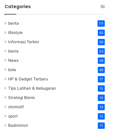
Categories
berita
111
lifestyle
65
Informasi Terkini
56
bisnis
53
News
49
bola
46
HP & Gadget Terbaru
17
Tips Latihan & Kebugaran
15
Strategi Bisnis
14
otomotif
13
sport
13
Badminton
11