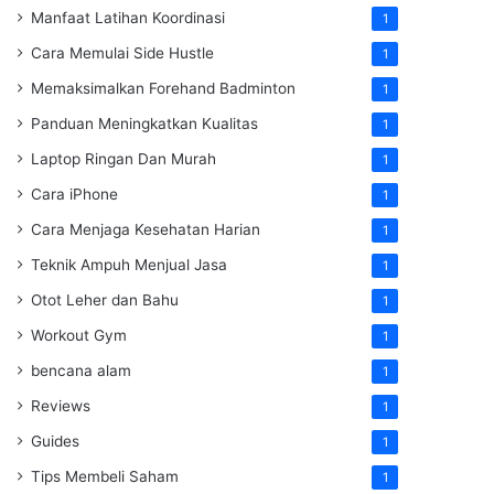
Manfaat Latihan Koordinasi
1
Cara Memulai Side Hustle
1
Memaksimalkan Forehand Badminton
1
Panduan Meningkatkan Kualitas
1
Laptop Ringan Dan Murah
1
Cara iPhone
1
Cara Menjaga Kesehatan Harian
1
Teknik Ampuh Menjual Jasa
1
Otot Leher dan Bahu
1
Workout Gym
1
bencana alam
1
Reviews
1
Guides
1
Tips Membeli Saham
1