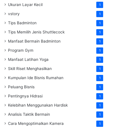
Ukuran Layar Kecil
1
vstory
1
Tips Badminton
1
Tips Memilih Jenis Shuttlecock
1
Manfaat Bermain Badminton
1
Program Gym
1
Manfaat Latihan Yoga
1
Skill Riset Menghasilkan
1
Kumpulan Ide Bisnis Rumahan
1
Peluang Bisnis
1
Pentingnya Hidrasi
1
Kelebihan Menggunakan Hardisk
1
Analisis Taktik Bermain
1
Cara Mengoptimalkan Kamera
1