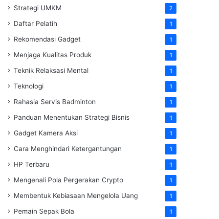
Strategi UMKM
2
Daftar Pelatih
1
Rekomendasi Gadget
1
Menjaga Kualitas Produk
1
Teknik Relaksasi Mental
1
Teknologi
1
Rahasia Servis Badminton
1
Panduan Menentukan Strategi Bisnis
1
Gadget Kamera Aksi
1
Cara Menghindari Ketergantungan
1
HP Terbaru
1
Mengenali Pola Pergerakan Crypto
1
Membentuk Kebiasaan Mengelola Uang
1
Pemain Sepak Bola
1