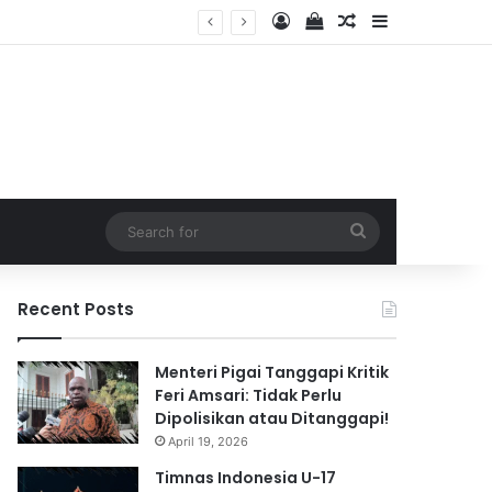
Log In
View your shopping 
Random Article
Sidebar
2026
Search
for
Recent Posts
Menteri Pigai Tanggapi Kritik
Feri Amsari: Tidak Perlu
Dipolisikan atau Ditanggapi!
April 19, 2026
Timnas Indonesia U-17