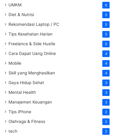
UMKM
6
Diet & Nutrisi
5
Rekomendasi Laptop / PC
5
Tips Kesehatan Harian
5
Freelance & Side Hustle
5
Cara Dapat Uang Online
4
Mobile
4
Skill yang Menghasilkan
4
Gaya Hidup Sehat
3
Mental Health
3
Manajemen Keuangan
3
Tips iPhone
2
Olahraga & Fitness
2
tech
2