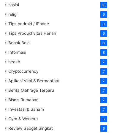
sosial
10
religi
9
Tips Android / iPhone
9
Tips Produktivitas Harian
9
Sepak Bola
8
Informasi
8
health
7
Cryptocurrency
7
Aplikasi Viral & Bermanfaat
7
Berita Olahraga Terbaru
7
Bisnis Rumahan
7
Investasi & Saham
7
Gym & Workout
6
Review Gadget Singkat
6