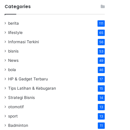
Categories
berita
111
lifestyle
65
Informasi Terkini
56
bisnis
53
News
49
bola
46
HP & Gadget Terbaru
17
Tips Latihan & Kebugaran
15
Strategi Bisnis
14
otomotif
13
sport
13
Badminton
11