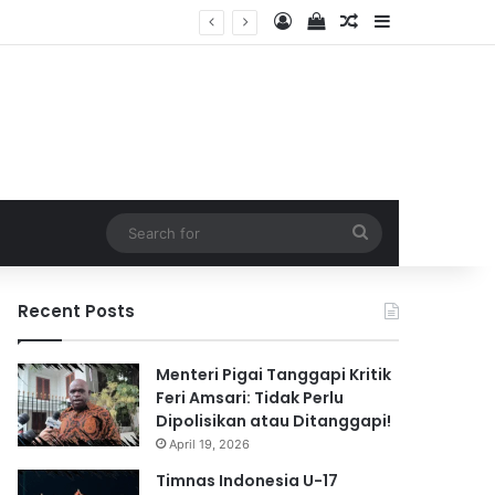
Log In
View your shopping 
Random Article
Sidebar
2026
Search
for
Recent Posts
Menteri Pigai Tanggapi Kritik
Feri Amsari: Tidak Perlu
Dipolisikan atau Ditanggapi!
April 19, 2026
Timnas Indonesia U-17