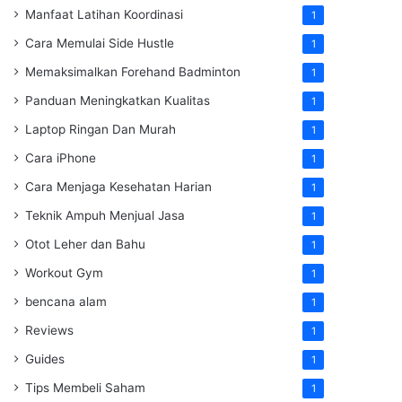
Manfaat Latihan Koordinasi
1
Cara Memulai Side Hustle
1
Memaksimalkan Forehand Badminton
1
Panduan Meningkatkan Kualitas
1
Laptop Ringan Dan Murah
1
Cara iPhone
1
Cara Menjaga Kesehatan Harian
1
Teknik Ampuh Menjual Jasa
1
Otot Leher dan Bahu
1
Workout Gym
1
bencana alam
1
Reviews
1
Guides
1
Tips Membeli Saham
1