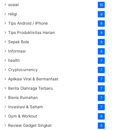
sosial
10
religi
9
Tips Android / iPhone
9
Tips Produktivitas Harian
9
Sepak Bola
8
Informasi
8
health
7
Cryptocurrency
7
Aplikasi Viral & Bermanfaat
7
Berita Olahraga Terbaru
7
Bisnis Rumahan
7
Investasi & Saham
7
Gym & Workout
6
Review Gadget Singkat
6