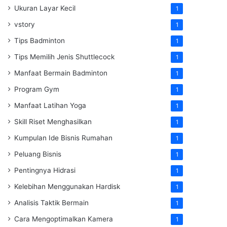
Ukuran Layar Kecil
1
vstory
1
Tips Badminton
1
Tips Memilih Jenis Shuttlecock
1
Manfaat Bermain Badminton
1
Program Gym
1
Manfaat Latihan Yoga
1
Skill Riset Menghasilkan
1
Kumpulan Ide Bisnis Rumahan
1
Peluang Bisnis
1
Pentingnya Hidrasi
1
Kelebihan Menggunakan Hardisk
1
Analisis Taktik Bermain
1
Cara Mengoptimalkan Kamera
1