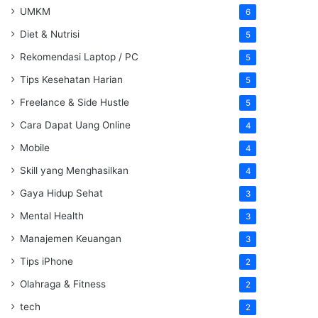
UMKM
6
Diet & Nutrisi
5
Rekomendasi Laptop / PC
5
Tips Kesehatan Harian
5
Freelance & Side Hustle
5
Cara Dapat Uang Online
4
Mobile
4
Skill yang Menghasilkan
4
Gaya Hidup Sehat
3
Mental Health
3
Manajemen Keuangan
3
Tips iPhone
2
Olahraga & Fitness
2
tech
2