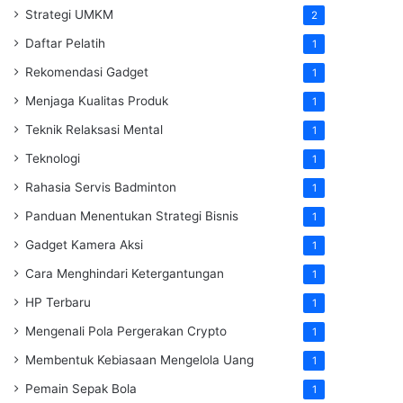
Strategi UMKM
2
Daftar Pelatih
1
Rekomendasi Gadget
1
Menjaga Kualitas Produk
1
Teknik Relaksasi Mental
1
Teknologi
1
Rahasia Servis Badminton
1
Panduan Menentukan Strategi Bisnis
1
Gadget Kamera Aksi
1
Cara Menghindari Ketergantungan
1
HP Terbaru
1
Mengenali Pola Pergerakan Crypto
1
Membentuk Kebiasaan Mengelola Uang
1
Pemain Sepak Bola
1