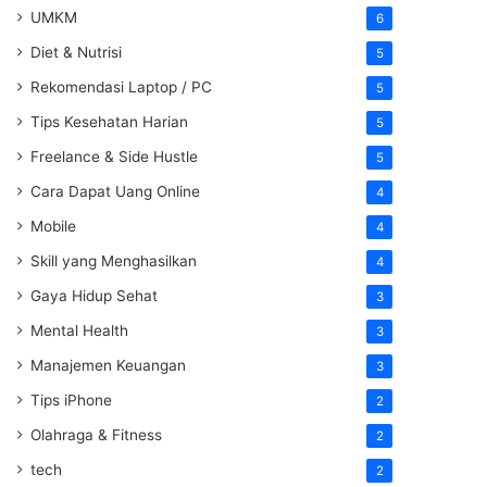
UMKM
6
Diet & Nutrisi
5
Rekomendasi Laptop / PC
5
Tips Kesehatan Harian
5
Freelance & Side Hustle
5
Cara Dapat Uang Online
4
Mobile
4
Skill yang Menghasilkan
4
Gaya Hidup Sehat
3
Mental Health
3
Manajemen Keuangan
3
Tips iPhone
2
Olahraga & Fitness
2
tech
2