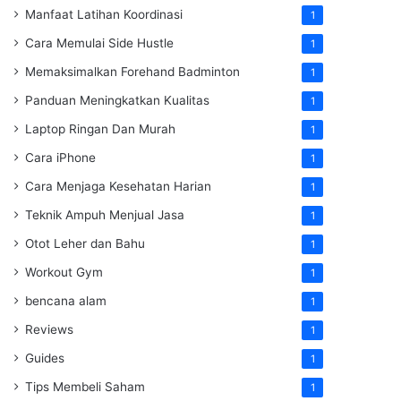
Manfaat Latihan Koordinasi
1
Cara Memulai Side Hustle
1
Memaksimalkan Forehand Badminton
1
Panduan Meningkatkan Kualitas
1
Laptop Ringan Dan Murah
1
Cara iPhone
1
Cara Menjaga Kesehatan Harian
1
Teknik Ampuh Menjual Jasa
1
Otot Leher dan Bahu
1
Workout Gym
1
bencana alam
1
Reviews
1
Guides
1
Tips Membeli Saham
1