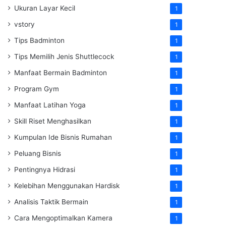
Ukuran Layar Kecil
1
vstory
1
Tips Badminton
1
Tips Memilih Jenis Shuttlecock
1
Manfaat Bermain Badminton
1
Program Gym
1
Manfaat Latihan Yoga
1
Skill Riset Menghasilkan
1
Kumpulan Ide Bisnis Rumahan
1
Peluang Bisnis
1
Pentingnya Hidrasi
1
Kelebihan Menggunakan Hardisk
1
Analisis Taktik Bermain
1
Cara Mengoptimalkan Kamera
1