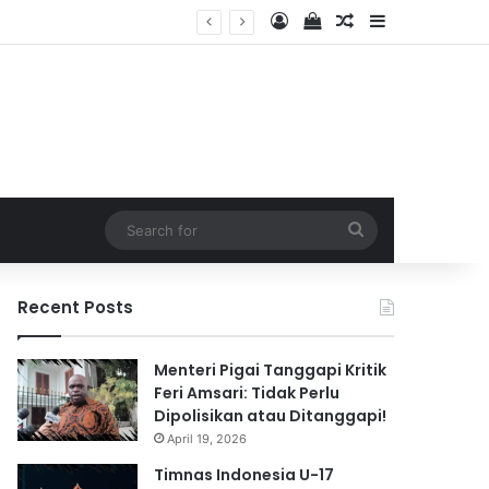
Log In
View your shopping 
Random Article
Sidebar
2026
Search
for
Recent Posts
Menteri Pigai Tanggapi Kritik
Feri Amsari: Tidak Perlu
Dipolisikan atau Ditanggapi!
April 19, 2026
Timnas Indonesia U-17