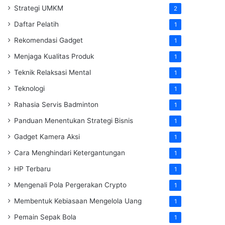
Strategi UMKM
2
Daftar Pelatih
1
Rekomendasi Gadget
1
Menjaga Kualitas Produk
1
Teknik Relaksasi Mental
1
Teknologi
1
Rahasia Servis Badminton
1
Panduan Menentukan Strategi Bisnis
1
Gadget Kamera Aksi
1
Cara Menghindari Ketergantungan
1
HP Terbaru
1
Mengenali Pola Pergerakan Crypto
1
Membentuk Kebiasaan Mengelola Uang
1
Pemain Sepak Bola
1