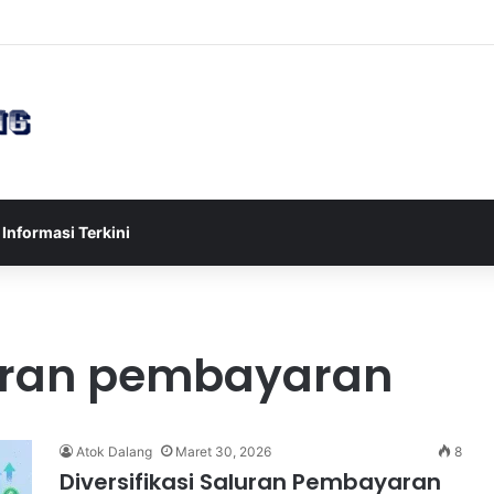
sia U-17 Tereliminasi, Berikut 4 Tim Lolos ke Semifinal Piala AFF U-17 
Informasi Terkini
ran pembayaran
Atok Dalang
Maret 30, 2026
8
Diversifikasi Saluran Pembayaran