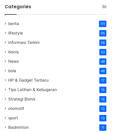
Categories
berita
111
lifestyle
65
Informasi Terkini
56
bisnis
53
News
49
bola
46
HP & Gadget Terbaru
17
Tips Latihan & Kebugaran
15
Strategi Bisnis
14
otomotif
13
sport
13
Badminton
11