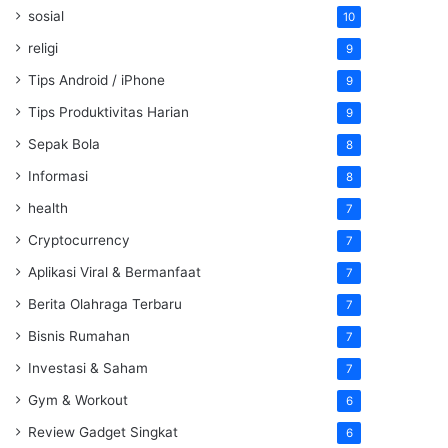
sosial
10
religi
9
Tips Android / iPhone
9
Tips Produktivitas Harian
9
Sepak Bola
8
Informasi
8
health
7
Cryptocurrency
7
Aplikasi Viral & Bermanfaat
7
Berita Olahraga Terbaru
7
Bisnis Rumahan
7
Investasi & Saham
7
Gym & Workout
6
Review Gadget Singkat
6