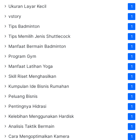
Ukuran Layar Kecil
1
vstory
1
Tips Badminton
1
Tips Memilih Jenis Shuttlecock
1
Manfaat Bermain Badminton
1
Program Gym
1
Manfaat Latihan Yoga
1
Skill Riset Menghasilkan
1
Kumpulan Ide Bisnis Rumahan
1
Peluang Bisnis
1
Pentingnya Hidrasi
1
Kelebihan Menggunakan Hardisk
1
Analisis Taktik Bermain
1
Cara Mengoptimalkan Kamera
1