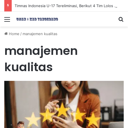
Timnas Indonesia U-17 Tereliminasi, Berikut 4 Tim Lolos ke Semifinal Piala AFF U-17 2026
Menu
Se
Home
/
manajemen kualitas
manajemen
kualitas