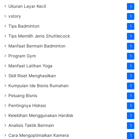
Ukuran Layar Kecil
1
vstory
1
Tips Badminton
1
Tips Memilih Jenis Shuttlecock
1
Manfaat Bermain Badminton
1
Program Gym
1
Manfaat Latihan Yoga
1
Skill Riset Menghasilkan
1
Kumpulan Ide Bisnis Rumahan
1
Peluang Bisnis
1
Pentingnya Hidrasi
1
Kelebihan Menggunakan Hardisk
1
Analisis Taktik Bermain
1
Cara Mengoptimalkan Kamera
1