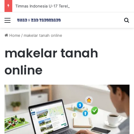
Timnas Indonesia U-17 Tereliminasi, Berikut 4 Tim Lolos ke Semifinal Piala AFF U-17 2026
Menu
Se
Home
/
makelar tanah online
makelar tanah
online