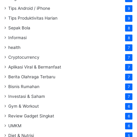
Tips Android / iPhone
9
Tips Produktivitas Harian
9
Sepak Bola
8
Informasi
8
health
7
Cryptocurrency
7
Aplikasi Viral & Bermanfaat
7
Berita Olahraga Terbaru
7
Bisnis Rumahan
7
Investasi & Saham
7
Gym & Workout
6
Review Gadget Singkat
6
UMKM
6
Diet & Nutrisi
5