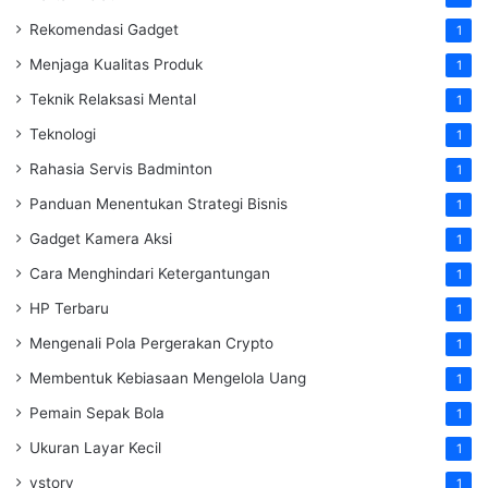
Rekomendasi Gadget
1
Menjaga Kualitas Produk
1
Teknik Relaksasi Mental
1
Teknologi
1
Rahasia Servis Badminton
1
Panduan Menentukan Strategi Bisnis
1
Gadget Kamera Aksi
1
Cara Menghindari Ketergantungan
1
HP Terbaru
1
Mengenali Pola Pergerakan Crypto
1
Membentuk Kebiasaan Mengelola Uang
1
Pemain Sepak Bola
1
Ukuran Layar Kecil
1
vstory
1