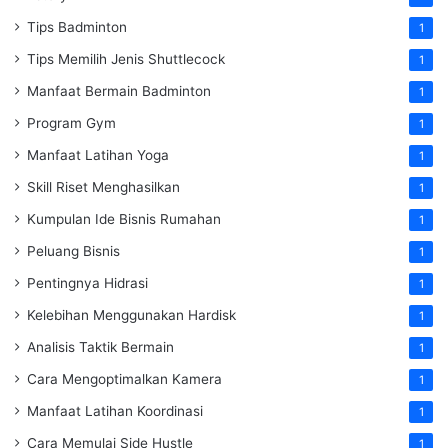
Tips Badminton
1
Tips Memilih Jenis Shuttlecock
1
Manfaat Bermain Badminton
1
Program Gym
1
Manfaat Latihan Yoga
1
Skill Riset Menghasilkan
1
Kumpulan Ide Bisnis Rumahan
1
Peluang Bisnis
1
Pentingnya Hidrasi
1
Kelebihan Menggunakan Hardisk
1
Analisis Taktik Bermain
1
Cara Mengoptimalkan Kamera
1
Manfaat Latihan Koordinasi
1
Cara Memulai Side Hustle
1