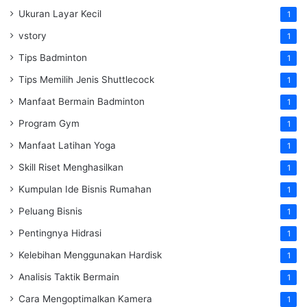
Ukuran Layar Kecil
1
vstory
1
Tips Badminton
1
Tips Memilih Jenis Shuttlecock
1
Manfaat Bermain Badminton
1
Program Gym
1
Manfaat Latihan Yoga
1
Skill Riset Menghasilkan
1
Kumpulan Ide Bisnis Rumahan
1
Peluang Bisnis
1
Pentingnya Hidrasi
1
Kelebihan Menggunakan Hardisk
1
Analisis Taktik Bermain
1
Cara Mengoptimalkan Kamera
1