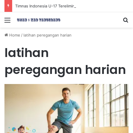
Timnas Indonesia U-17 Tereliminasi, Berikut 4 Tim Lolos ke Semifinal Piala AFF U-17 2026
Menu
Se
Home
/
latihan peregangan harian
latihan
peregangan harian