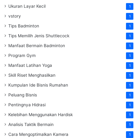
Ukuran Layar Kecil
1
vstory
1
Tips Badminton
1
Tips Memilih Jenis Shuttlecock
1
Manfaat Bermain Badminton
1
Program Gym
1
Manfaat Latihan Yoga
1
Skill Riset Menghasilkan
1
Kumpulan Ide Bisnis Rumahan
1
Peluang Bisnis
1
Pentingnya Hidrasi
1
Kelebihan Menggunakan Hardisk
1
Analisis Taktik Bermain
1
Cara Mengoptimalkan Kamera
1