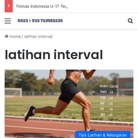
Timnas Indonesia U-17 Tereliminasi, Berikut 4 Tim Lolos ke Semifinal Piala AFF U-17 2026
Menu
Se
Home
/
latihan interval
latihan interval
Tips Latihan & Kebugaran