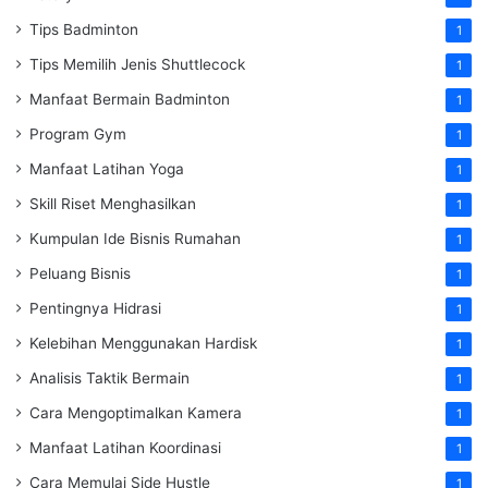
Tips Badminton
1
Tips Memilih Jenis Shuttlecock
1
Manfaat Bermain Badminton
1
Program Gym
1
Manfaat Latihan Yoga
1
Skill Riset Menghasilkan
1
Kumpulan Ide Bisnis Rumahan
1
Peluang Bisnis
1
Pentingnya Hidrasi
1
Kelebihan Menggunakan Hardisk
1
Analisis Taktik Bermain
1
Cara Mengoptimalkan Kamera
1
Manfaat Latihan Koordinasi
1
Cara Memulai Side Hustle
1