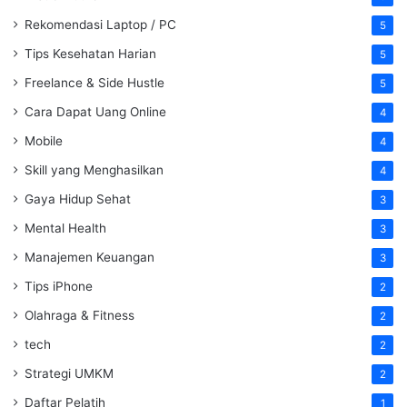
Rekomendasi Laptop / PC
5
Tips Kesehatan Harian
5
Freelance & Side Hustle
5
Cara Dapat Uang Online
4
Mobile
4
Skill yang Menghasilkan
4
Gaya Hidup Sehat
3
Mental Health
3
Manajemen Keuangan
3
Tips iPhone
2
Olahraga & Fitness
2
tech
2
Strategi UMKM
2
Daftar Pelatih
1