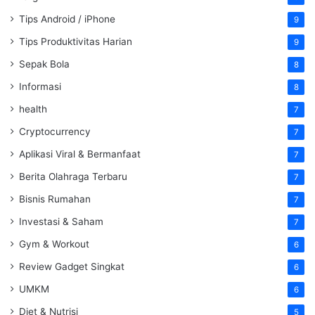
Tips Android / iPhone
9
Tips Produktivitas Harian
9
Sepak Bola
8
Informasi
8
health
7
Cryptocurrency
7
Aplikasi Viral & Bermanfaat
7
Berita Olahraga Terbaru
7
Bisnis Rumahan
7
Investasi & Saham
7
Gym & Workout
6
Review Gadget Singkat
6
UMKM
6
Diet & Nutrisi
5