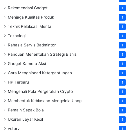
Rekomendasi Gadget
1
Menjaga Kualitas Produk
1
Teknik Relaksasi Mental
1
Teknologi
1
Rahasia Servis Badminton
1
Panduan Menentukan Strategi Bisnis
1
Gadget Kamera Aksi
1
Cara Menghindari Ketergantungan
1
HP Terbaru
1
Mengenali Pola Pergerakan Crypto
1
Membentuk Kebiasaan Mengelola Uang
1
Pemain Sepak Bola
1
Ukuran Layar Kecil
1
vstory
1