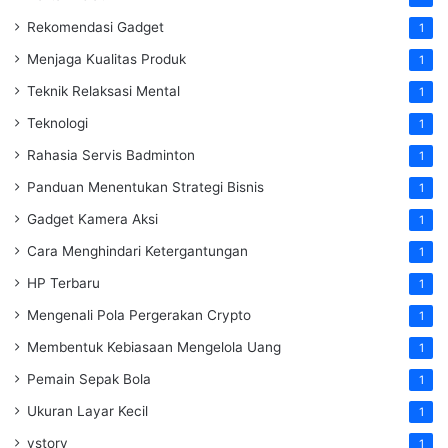
Rekomendasi Gadget
1
Menjaga Kualitas Produk
1
Teknik Relaksasi Mental
1
Teknologi
1
Rahasia Servis Badminton
1
Panduan Menentukan Strategi Bisnis
1
Gadget Kamera Aksi
1
Cara Menghindari Ketergantungan
1
HP Terbaru
1
Mengenali Pola Pergerakan Crypto
1
Membentuk Kebiasaan Mengelola Uang
1
Pemain Sepak Bola
1
Ukuran Layar Kecil
1
vstory
1