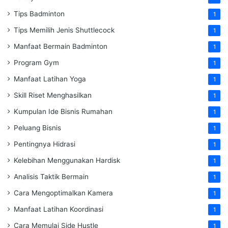
Tips Badminton
1
Tips Memilih Jenis Shuttlecock
1
Manfaat Bermain Badminton
1
Program Gym
1
Manfaat Latihan Yoga
1
Skill Riset Menghasilkan
1
Kumpulan Ide Bisnis Rumahan
1
Peluang Bisnis
1
Pentingnya Hidrasi
1
Kelebihan Menggunakan Hardisk
1
Analisis Taktik Bermain
1
Cara Mengoptimalkan Kamera
1
Manfaat Latihan Koordinasi
1
Cara Memulai Side Hustle
1