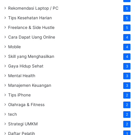
Rekomendasi Laptop / PC
5
Tips Kesehatan Harian
5
Freelance & Side Hustle
5
Cara Dapat Uang Online
4
Mobile
4
Skill yang Menghasilkan
4
Gaya Hidup Sehat
3
Mental Health
3
Manajemen Keuangan
3
Tips iPhone
2
Olahraga & Fitness
2
tech
2
Strategi UMKM
2
Daftar Pelatih
1