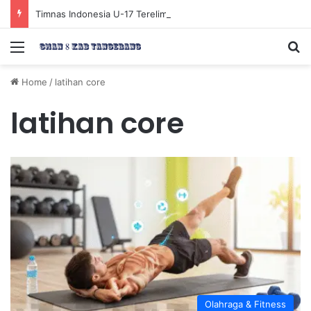
Timnas Indonesia U-17 Tereliminasi, Berikut 4 Tim Lolos ke Semifinal Piala AFF U-17 2026
Menu
Se
Home
/
latihan core
latihan core
Olahraga & Fitness