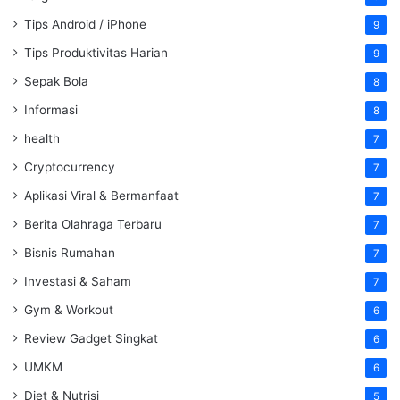
Tips Android / iPhone
9
Tips Produktivitas Harian
9
Sepak Bola
8
Informasi
8
health
7
Cryptocurrency
7
Aplikasi Viral & Bermanfaat
7
Berita Olahraga Terbaru
7
Bisnis Rumahan
7
Investasi & Saham
7
Gym & Workout
6
Review Gadget Singkat
6
UMKM
6
Diet & Nutrisi
5