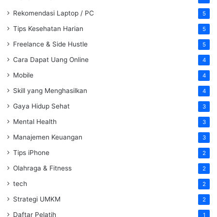
Rekomendasi Laptop / PC
5
Tips Kesehatan Harian
5
Freelance & Side Hustle
5
Cara Dapat Uang Online
4
Mobile
4
Skill yang Menghasilkan
4
Gaya Hidup Sehat
3
Mental Health
3
Manajemen Keuangan
3
Tips iPhone
2
Olahraga & Fitness
2
tech
2
Strategi UMKM
2
Daftar Pelatih
1