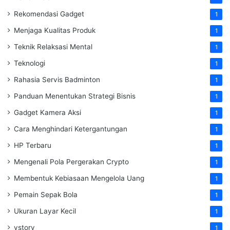
Rekomendasi Gadget
1
Menjaga Kualitas Produk
1
Teknik Relaksasi Mental
1
Teknologi
1
Rahasia Servis Badminton
1
Panduan Menentukan Strategi Bisnis
1
Gadget Kamera Aksi
1
Cara Menghindari Ketergantungan
1
HP Terbaru
1
Mengenali Pola Pergerakan Crypto
1
Membentuk Kebiasaan Mengelola Uang
1
Pemain Sepak Bola
1
Ukuran Layar Kecil
1
vstory
1