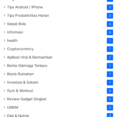
Tips Android / iPhone
9
Tips Produktivitas Harian
9
Sepak Bola
8
Informasi
8
health
7
Cryptocurrency
7
Aplikasi Viral & Bermanfaat
7
Berita Olahraga Terbaru
7
Bisnis Rumahan
7
Investasi & Saham
7
Gym & Workout
6
Review Gadget Singkat
6
UMKM
6
Diet & Nutrisi
5