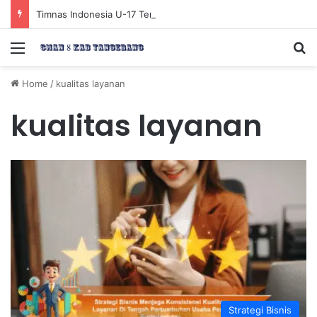
Timnas Indonesia U-17 Tereliminasi, Berikut 4 Tim Lolos ke Semifinal Piala AFF U-17 2026
Menu
Se
Home
/
kualitas layanan
kualitas layanan
Strategi Bisnis