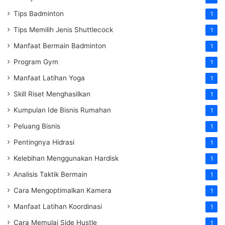
Tips Badminton
1
Tips Memilih Jenis Shuttlecock
1
Manfaat Bermain Badminton
1
Program Gym
1
Manfaat Latihan Yoga
1
Skill Riset Menghasilkan
1
Kumpulan Ide Bisnis Rumahan
1
Peluang Bisnis
1
Pentingnya Hidrasi
1
Kelebihan Menggunakan Hardisk
1
Analisis Taktik Bermain
1
Cara Mengoptimalkan Kamera
1
Manfaat Latihan Koordinasi
1
Cara Memulai Side Hustle
1