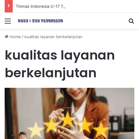
Timnas Indonesia U-17 Tereliminasi, Berikut 4 Tim Lolos ke Semifinal Piala AFF U-17 2026
Menu
Se
Home
/
kualitas layanan berkelanjutan
kualitas layanan
berkelanjutan