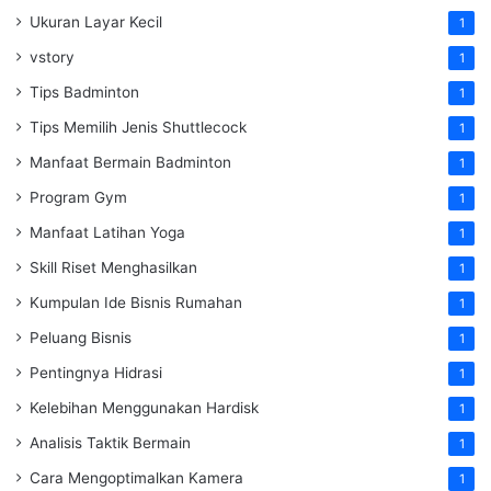
Ukuran Layar Kecil
1
vstory
1
Tips Badminton
1
Tips Memilih Jenis Shuttlecock
1
Manfaat Bermain Badminton
1
Program Gym
1
Manfaat Latihan Yoga
1
Skill Riset Menghasilkan
1
Kumpulan Ide Bisnis Rumahan
1
Peluang Bisnis
1
Pentingnya Hidrasi
1
Kelebihan Menggunakan Hardisk
1
Analisis Taktik Bermain
1
Cara Mengoptimalkan Kamera
1