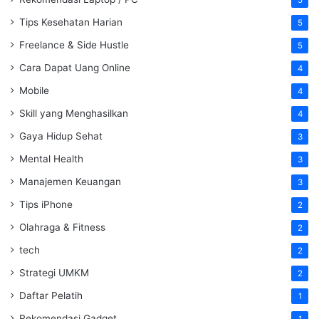
5
Tips Kesehatan Harian
5
Freelance & Side Hustle
5
Cara Dapat Uang Online
4
Mobile
4
Skill yang Menghasilkan
4
Gaya Hidup Sehat
3
Mental Health
3
Manajemen Keuangan
3
Tips iPhone
2
Olahraga & Fitness
2
tech
2
Strategi UMKM
2
Daftar Pelatih
1
Rekomendasi Gadget