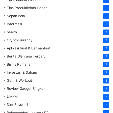
9
Tips Produktivitas Harian
9
Sepak Bola
8
Informasi
8
health
7
Cryptocurrency
7
Aplikasi Viral & Bermanfaat
7
Berita Olahraga Terbaru
7
Bisnis Rumahan
7
Investasi & Saham
7
Gym & Workout
6
Review Gadget Singkat
6
UMKM
6
Diet & Nutrisi
5
Rekomendasi Laptop / PC