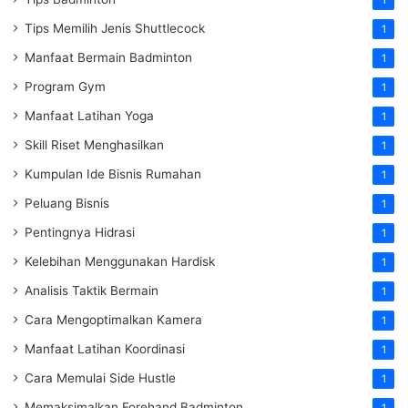
1
Tips Memilih Jenis Shuttlecock
1
Manfaat Bermain Badminton
1
Program Gym
1
Manfaat Latihan Yoga
1
Skill Riset Menghasilkan
1
Kumpulan Ide Bisnis Rumahan
1
Peluang Bisnis
1
Pentingnya Hidrasi
1
Kelebihan Menggunakan Hardisk
1
Analisis Taktik Bermain
1
Cara Mengoptimalkan Kamera
1
Manfaat Latihan Koordinasi
1
Cara Memulai Side Hustle
1
Memaksimalkan Forehand Badminton