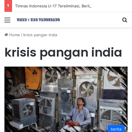
Timnas Indonesia U-17 Tereliminasi, Berikut 4 Tim Lolos ke Semifinal Piala AFF U-17 2026
Menu
Se
Home
/
krisis pangan india
krisis pangan india
berita