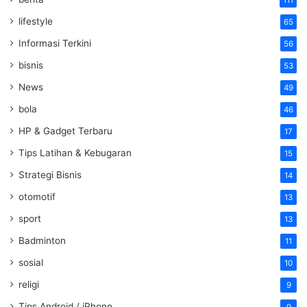
111
lifestyle
65
Informasi Terkini
56
bisnis
53
News
49
bola
46
HP & Gadget Terbaru
17
Tips Latihan & Kebugaran
15
Strategi Bisnis
14
otomotif
13
sport
13
Badminton
11
sosial
10
religi
9
Tips Android / iPhone