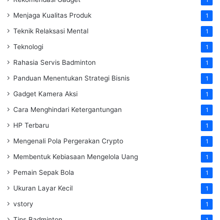
1
Menjaga Kualitas Produk
1
Teknik Relaksasi Mental
1
Teknologi
1
Rahasia Servis Badminton
1
Panduan Menentukan Strategi Bisnis
1
Gadget Kamera Aksi
1
Cara Menghindari Ketergantungan
1
HP Terbaru
1
Mengenali Pola Pergerakan Crypto
1
Membentuk Kebiasaan Mengelola Uang
1
Pemain Sepak Bola
1
Ukuran Layar Kecil
1
vstory
1
Tips Badminton