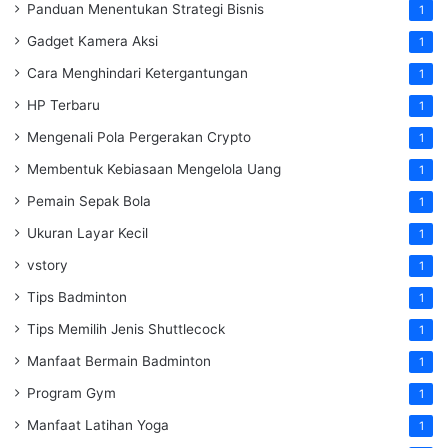
Panduan Menentukan Strategi Bisnis
1
Gadget Kamera Aksi
1
Cara Menghindari Ketergantungan
1
HP Terbaru
1
Mengenali Pola Pergerakan Crypto
1
Membentuk Kebiasaan Mengelola Uang
1
Pemain Sepak Bola
1
Ukuran Layar Kecil
1
vstory
1
Tips Badminton
1
Tips Memilih Jenis Shuttlecock
1
Manfaat Bermain Badminton
1
Program Gym
1
Manfaat Latihan Yoga
1