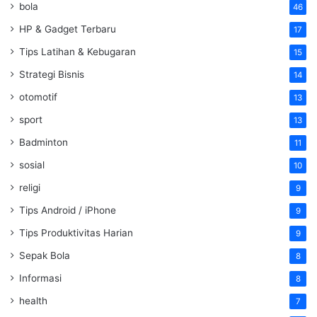
bola
46
HP & Gadget Terbaru
17
Tips Latihan & Kebugaran
15
Strategi Bisnis
14
otomotif
13
sport
13
Badminton
11
sosial
10
religi
9
Tips Android / iPhone
9
Tips Produktivitas Harian
9
Sepak Bola
8
Informasi
8
health
7