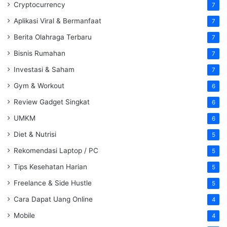
Cryptocurrency
7
Aplikasi Viral & Bermanfaat
7
Berita Olahraga Terbaru
7
Bisnis Rumahan
7
Investasi & Saham
7
Gym & Workout
6
Review Gadget Singkat
6
UMKM
6
Diet & Nutrisi
5
Rekomendasi Laptop / PC
5
Tips Kesehatan Harian
5
Freelance & Side Hustle
5
Cara Dapat Uang Online
4
Mobile
4