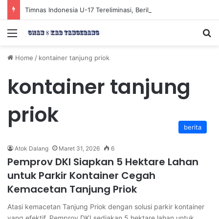
Timnas Indonesia U-17 Tereliminasi, Berikut 4 Tim Lolos ke Semifinal Piala AFF U-17 2026
Menu
Se
Home
/
kontainer tanjung priok
kontainer tanjung
priok
berita
Atok Dalang
Maret 31, 2026
6
Pemprov DKI Siapkan 5 Hektare Lahan
untuk Parkir Kontainer Cegah
Kemacetan Tanjung Priok
Atasi kemacetan Tanjung Priok dengan solusi parkir kontainer
yang efektif, Pemprov DKI sediakan 5 hektare lahan untuk