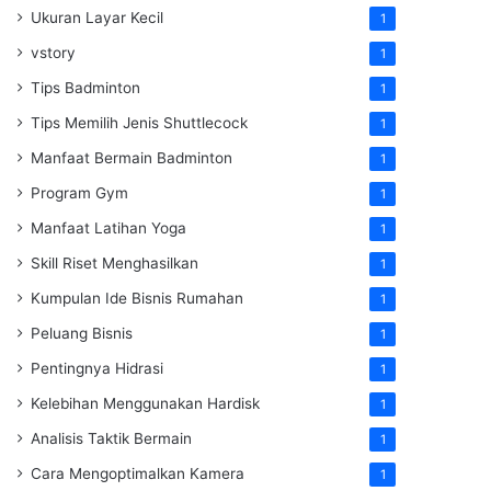
Ukuran Layar Kecil
1
vstory
1
Tips Badminton
1
Tips Memilih Jenis Shuttlecock
1
Manfaat Bermain Badminton
1
Program Gym
1
Manfaat Latihan Yoga
1
Skill Riset Menghasilkan
1
Kumpulan Ide Bisnis Rumahan
1
Peluang Bisnis
1
Pentingnya Hidrasi
1
Kelebihan Menggunakan Hardisk
1
Analisis Taktik Bermain
1
Cara Mengoptimalkan Kamera
1