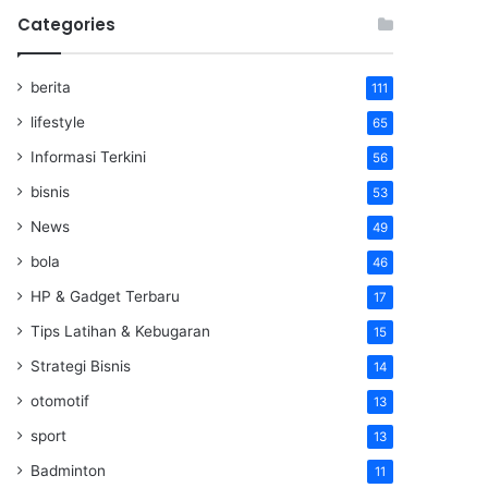
Categories
berita
111
lifestyle
65
Informasi Terkini
56
bisnis
53
News
49
bola
46
HP & Gadget Terbaru
17
Tips Latihan & Kebugaran
15
Strategi Bisnis
14
otomotif
13
sport
13
Badminton
11