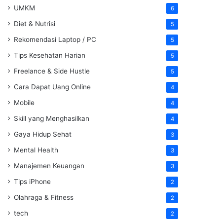
UMKM
6
Diet & Nutrisi
5
Rekomendasi Laptop / PC
5
Tips Kesehatan Harian
5
Freelance & Side Hustle
5
Cara Dapat Uang Online
4
Mobile
4
Skill yang Menghasilkan
4
Gaya Hidup Sehat
3
Mental Health
3
Manajemen Keuangan
3
Tips iPhone
2
Olahraga & Fitness
2
tech
2