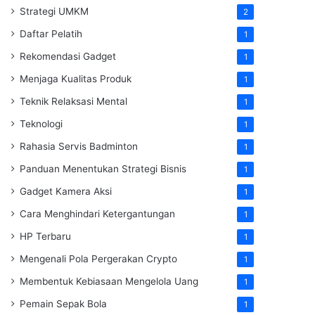
Strategi UMKM
2
Daftar Pelatih
1
Rekomendasi Gadget
1
Menjaga Kualitas Produk
1
Teknik Relaksasi Mental
1
Teknologi
1
Rahasia Servis Badminton
1
Panduan Menentukan Strategi Bisnis
1
Gadget Kamera Aksi
1
Cara Menghindari Ketergantungan
1
HP Terbaru
1
Mengenali Pola Pergerakan Crypto
1
Membentuk Kebiasaan Mengelola Uang
1
Pemain Sepak Bola
1