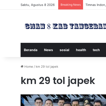
Sabtu, Agustus 8 2026
Breaking News
Timnas Indone
Beranda
News
sosial
health
tech
Home
/
km 29 tol japek
km 29 tol japek