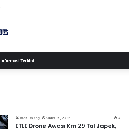
sia U-17 Tereliminasi, Berikut 4 Tim Lolos ke Semifinal Piala AFF U-17 
Informasi Terkini
Atok Dalang
Maret 29, 2026
4
ETLE Drone Awasi Km 29 Tol Japek,