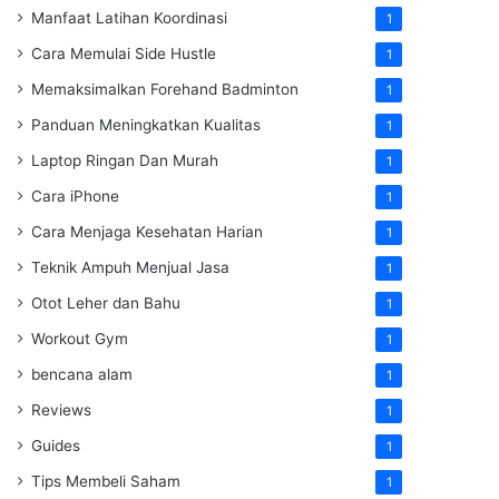
Manfaat Latihan Koordinasi
1
Cara Memulai Side Hustle
1
Memaksimalkan Forehand Badminton
1
Panduan Meningkatkan Kualitas
1
Laptop Ringan Dan Murah
1
Cara iPhone
1
Cara Menjaga Kesehatan Harian
1
Teknik Ampuh Menjual Jasa
1
Otot Leher dan Bahu
1
Workout Gym
1
bencana alam
1
Reviews
1
Guides
1
Tips Membeli Saham
1