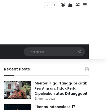
Log In
View your shopping 
Random Article
Sidebar
2026
Search
for
Recent Posts
Menteri Pigai Tanggapi Kritik
Feri Amsari: Tidak Perlu
Dipolisikan atau Ditanggapi!
April 19, 2026
Timnas Indonesia U-17