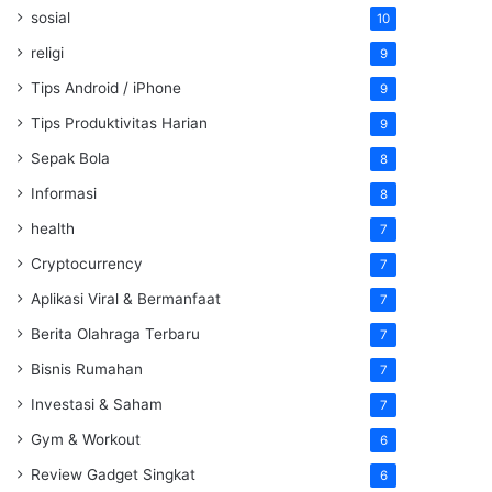
sosial
10
religi
9
Tips Android / iPhone
9
Tips Produktivitas Harian
9
Sepak Bola
8
Informasi
8
health
7
Cryptocurrency
7
Aplikasi Viral & Bermanfaat
7
Berita Olahraga Terbaru
7
Bisnis Rumahan
7
Investasi & Saham
7
Gym & Workout
6
Review Gadget Singkat
6