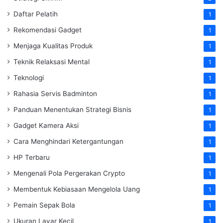
Daftar Pelatih
1
Rekomendasi Gadget
1
Menjaga Kualitas Produk
1
Teknik Relaksasi Mental
1
Teknologi
1
Rahasia Servis Badminton
1
Panduan Menentukan Strategi Bisnis
1
Gadget Kamera Aksi
1
Cara Menghindari Ketergantungan
1
HP Terbaru
1
Mengenali Pola Pergerakan Crypto
1
Membentuk Kebiasaan Mengelola Uang
1
Pemain Sepak Bola
1
Ukuran Layar Kecil
1