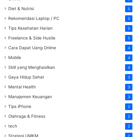
Diet & Nutrisi
5
Rekomendasi Laptop / PC
5
Tips Kesehatan Harian
5
Freelance & Side Hustle
5
Cara Dapat Uang Online
4
Mobile
4
Skill yang Menghasilkan
4
Gaya Hidup Sehat
3
Mental Health
3
Manajemen Keuangan
3
Tips iPhone
2
Olahraga & Fitness
2
tech
2
Strategi UMKM
2