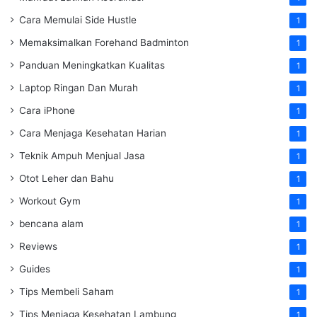
Cara Memulai Side Hustle
1
Memaksimalkan Forehand Badminton
1
Panduan Meningkatkan Kualitas
1
Laptop Ringan Dan Murah
1
Cara iPhone
1
Cara Menjaga Kesehatan Harian
1
Teknik Ampuh Menjual Jasa
1
Otot Leher dan Bahu
1
Workout Gym
1
bencana alam
1
Reviews
1
Guides
1
Tips Membeli Saham
1
Tips Menjaga Kesehatan Lambung
1