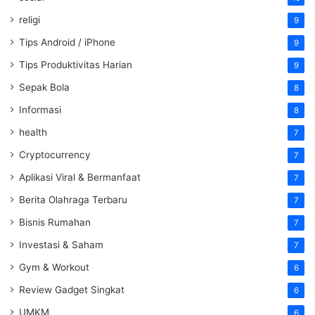
religi
9
Tips Android / iPhone
9
Tips Produktivitas Harian
9
Sepak Bola
8
Informasi
8
health
7
Cryptocurrency
7
Aplikasi Viral & Bermanfaat
7
Berita Olahraga Terbaru
7
Bisnis Rumahan
7
Investasi & Saham
7
Gym & Workout
6
Review Gadget Singkat
6
UMKM
6