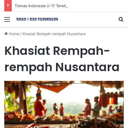
Timnas Indonesia U-17 Tereliminasi, Berikut 4 Tim Lolos ke Semifinal Piala AFF U-17 2026
Menu
Se
Home
/
Khasiat Rempah-rempah Nusantara
Khasiat Rempah-
rempah Nusantara