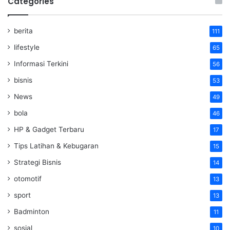
Categories
berita
111
lifestyle
65
Informasi Terkini
56
bisnis
53
News
49
bola
46
HP & Gadget Terbaru
17
Tips Latihan & Kebugaran
15
Strategi Bisnis
14
otomotif
13
sport
13
Badminton
11
sosial
10