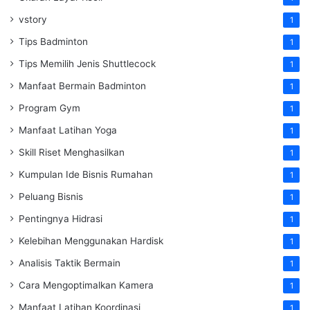
vstory
1
Tips Badminton
1
Tips Memilih Jenis Shuttlecock
1
Manfaat Bermain Badminton
1
Program Gym
1
Manfaat Latihan Yoga
1
Skill Riset Menghasilkan
1
Kumpulan Ide Bisnis Rumahan
1
Peluang Bisnis
1
Pentingnya Hidrasi
1
Kelebihan Menggunakan Hardisk
1
Analisis Taktik Bermain
1
Cara Mengoptimalkan Kamera
1
Manfaat Latihan Koordinasi
1