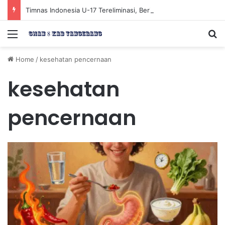
Timnas Indonesia U-17 Tereliminasi, Berikut 4 Tim Lolos ke Semifinal Piala AFF U-17 2026
Menu
Se
Home
/
kesehatan pencernaan
kesehatan
pencernaan