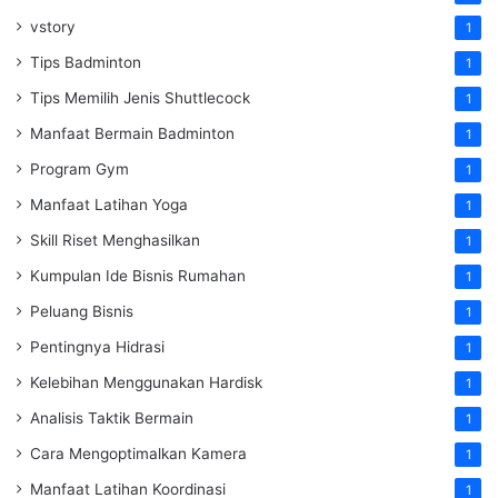
vstory
1
Tips Badminton
1
Tips Memilih Jenis Shuttlecock
1
Manfaat Bermain Badminton
1
Program Gym
1
Manfaat Latihan Yoga
1
Skill Riset Menghasilkan
1
Kumpulan Ide Bisnis Rumahan
1
Peluang Bisnis
1
Pentingnya Hidrasi
1
Kelebihan Menggunakan Hardisk
1
Analisis Taktik Bermain
1
Cara Mengoptimalkan Kamera
1
Manfaat Latihan Koordinasi
1