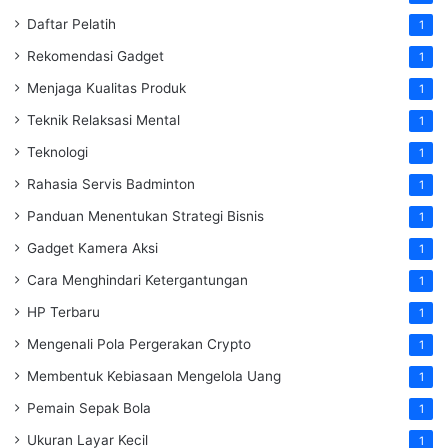
Daftar Pelatih
1
Rekomendasi Gadget
1
Menjaga Kualitas Produk
1
Teknik Relaksasi Mental
1
Teknologi
1
Rahasia Servis Badminton
1
Panduan Menentukan Strategi Bisnis
1
Gadget Kamera Aksi
1
Cara Menghindari Ketergantungan
1
HP Terbaru
1
Mengenali Pola Pergerakan Crypto
1
Membentuk Kebiasaan Mengelola Uang
1
Pemain Sepak Bola
1
Ukuran Layar Kecil
1