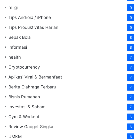
religi
9
Tips Android / iPhone
9
Tips Produktivitas Harian
9
Sepak Bola
8
Informasi
8
health
7
Cryptocurrency
7
Aplikasi Viral & Bermanfaat
7
Berita Olahraga Terbaru
7
Bisnis Rumahan
7
Investasi & Saham
7
Gym & Workout
6
Review Gadget Singkat
6
UMKM
6