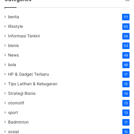
berita
111
lifestyle
65
Informasi Terkini
56
bisnis
53
News
49
bola
46
HP & Gadget Terbaru
17
Tips Latihan & Kebugaran
15
Strategi Bisnis
14
otomotif
13
sport
13
Badminton
11
sosial
10