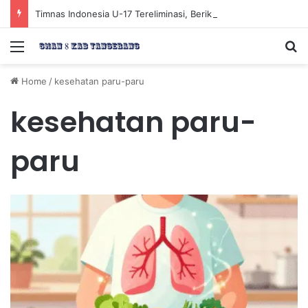
Timnas Indonesia U-17 Tereliminasi, Berikut 4 Tim Lolos ke Semifinal Piala AFF U-17 2026
Menu
Se
Home
/
kesehatan paru-paru
kesehatan paru-
paru