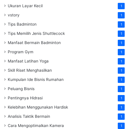
Ukuran Layar Kecil
1
vstory
1
Tips Badminton
1
Tips Memilih Jenis Shuttlecock
1
Manfaat Bermain Badminton
1
Program Gym
1
Manfaat Latihan Yoga
1
Skill Riset Menghasilkan
1
Kumpulan Ide Bisnis Rumahan
1
Peluang Bisnis
1
Pentingnya Hidrasi
1
Kelebihan Menggunakan Hardisk
1
Analisis Taktik Bermain
1
Cara Mengoptimalkan Kamera
1