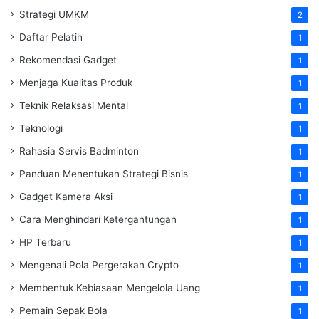
Strategi UMKM
2
Daftar Pelatih
1
Rekomendasi Gadget
1
Menjaga Kualitas Produk
1
Teknik Relaksasi Mental
1
Teknologi
1
Rahasia Servis Badminton
1
Panduan Menentukan Strategi Bisnis
1
Gadget Kamera Aksi
1
Cara Menghindari Ketergantungan
1
HP Terbaru
1
Mengenali Pola Pergerakan Crypto
1
Membentuk Kebiasaan Mengelola Uang
1
Pemain Sepak Bola
1