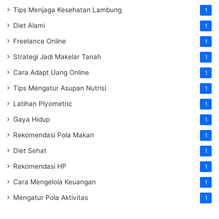
Tips Menjaga Kesehatan Lambung
1
Diet Alami
1
Freelance Online
1
Strategi Jadi Makelar Tanah
1
Cara Adapt Uang Online
1
Tips Mengatur Asupan Nutrisi
1
Latihan Plyometric
1
Gaya Hidup
1
Rekomendasi Pola Makan
1
Diet Sehat
1
Rekomendasi HP
1
Cara Mengelola Keuangan
1
Mengatur Pola Aktivitas
1