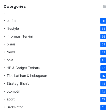
Categories
berita
111
lifestyle
65
Informasi Terkini
56
bisnis
53
News
49
bola
46
HP & Gadget Terbaru
17
Tips Latihan & Kebugaran
15
Strategi Bisnis
14
otomotif
13
sport
13
Badminton
11