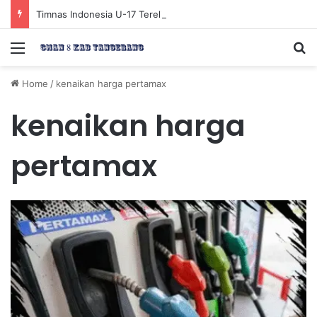
Timnas Indonesia U-17 Tereliminasi, Berikut 4 Tim Lolos ke Semifinal Piala AFF U-17 2026
Menu
Se
Home
/
kenaikan harga pertamax
kenaikan harga
pertamax