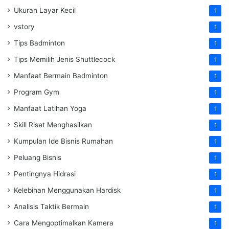
Ukuran Layar Kecil
1
vstory
1
Tips Badminton
1
Tips Memilih Jenis Shuttlecock
1
Manfaat Bermain Badminton
1
Program Gym
1
Manfaat Latihan Yoga
1
Skill Riset Menghasilkan
1
Kumpulan Ide Bisnis Rumahan
1
Peluang Bisnis
1
Pentingnya Hidrasi
1
Kelebihan Menggunakan Hardisk
1
Analisis Taktik Bermain
1
Cara Mengoptimalkan Kamera
1