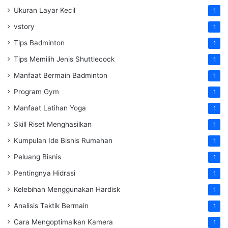
Ukuran Layar Kecil
1
vstory
1
Tips Badminton
1
Tips Memilih Jenis Shuttlecock
1
Manfaat Bermain Badminton
1
Program Gym
1
Manfaat Latihan Yoga
1
Skill Riset Menghasilkan
1
Kumpulan Ide Bisnis Rumahan
1
Peluang Bisnis
1
Pentingnya Hidrasi
1
Kelebihan Menggunakan Hardisk
1
Analisis Taktik Bermain
1
Cara Mengoptimalkan Kamera
1