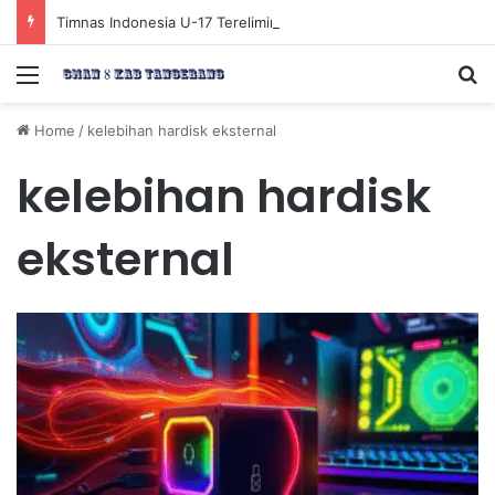
Timnas Indonesia U-17 Tereliminasi, Berikut 4 Tim Lolos ke Semifinal Piala AFF U-17 2026
Menu
Se
Home
/
kelebihan hardisk eksternal
kelebihan hardisk
eksternal