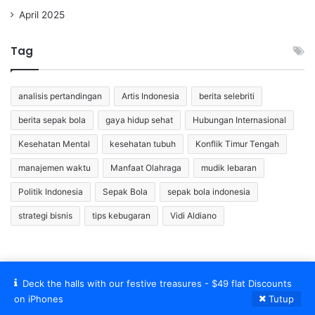
April 2025
Tag
analisis pertandingan
Artis Indonesia
berita selebriti
berita sepak bola
gaya hidup sehat
Hubungan Internasional
Kesehatan Mental
kesehatan tubuh
Konflik Timur Tengah
manajemen waktu
Manfaat Olahraga
mudik lebaran
Politik Indonesia
Sepak Bola
sepak bola indonesia
strategi bisnis
tips kebugaran
Vidi Aldiano
Deck the halls with our festive treasures - $49 flat Discounts
© Copyright 2026, All Rights Reserved |
on iPhones
Tutup