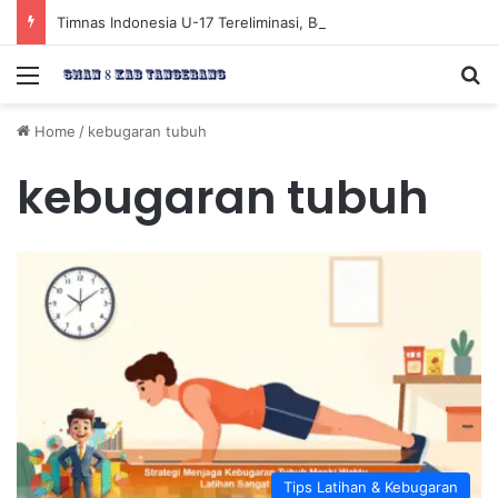
Timnas Indonesia U-17 Tereliminasi, Berikut 4 Tim Lolos ke Semifinal Piala AFF U-17 2026
Menu
Se
Home
/
kebugaran tubuh
kebugaran tubuh
Tips Latihan & Kebugaran