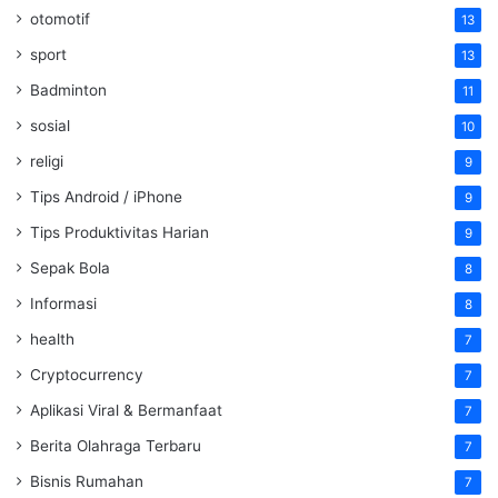
otomotif
13
sport
13
Badminton
11
sosial
10
religi
9
Tips Android / iPhone
9
Tips Produktivitas Harian
9
Sepak Bola
8
Informasi
8
health
7
Cryptocurrency
7
Aplikasi Viral & Bermanfaat
7
Berita Olahraga Terbaru
7
Bisnis Rumahan
7