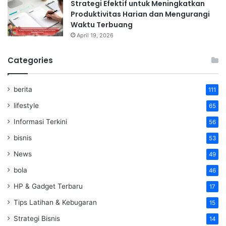
Strategi Efektif untuk Meningkatkan
Produktivitas Harian dan Mengurangi
Waktu Terbuang
April 19, 2026
Categories
berita
111
lifestyle
65
Informasi Terkini
56
bisnis
53
News
49
bola
46
HP & Gadget Terbaru
17
Tips Latihan & Kebugaran
15
Strategi Bisnis
14