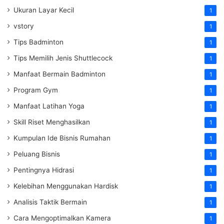
Ukuran Layar Kecil
1
vstory
1
Tips Badminton
1
Tips Memilih Jenis Shuttlecock
1
Manfaat Bermain Badminton
1
Program Gym
1
Manfaat Latihan Yoga
1
Skill Riset Menghasilkan
1
Kumpulan Ide Bisnis Rumahan
1
Peluang Bisnis
1
Pentingnya Hidrasi
1
Kelebihan Menggunakan Hardisk
1
Analisis Taktik Bermain
1
Cara Mengoptimalkan Kamera
1