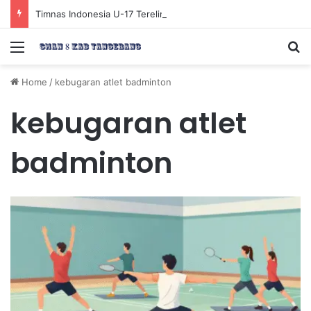
Timnas Indonesia U-17 Tereliminasi, Berikut 4 Tim Lolos ke Semifinal Piala AFF U-17 2026
Menu
Se
Home
/
kebugaran atlet badminton
kebugaran atlet
badminton