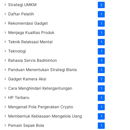
Strategi UMKM
2
Daftar Pelatih
1
Rekomendasi Gadget
1
Menjaga Kualitas Produk
1
Teknik Relaksasi Mental
1
Teknologi
1
Rahasia Servis Badminton
1
Panduan Menentukan Strategi Bisnis
1
Gadget Kamera Aksi
1
Cara Menghindari Ketergantungan
1
HP Terbaru
1
Mengenali Pola Pergerakan Crypto
1
Membentuk Kebiasaan Mengelola Uang
1
Pemain Sepak Bola
1