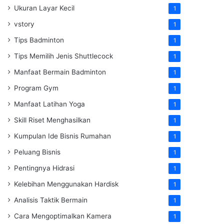
Ukuran Layar Kecil
1
vstory
1
Tips Badminton
1
Tips Memilih Jenis Shuttlecock
1
Manfaat Bermain Badminton
1
Program Gym
1
Manfaat Latihan Yoga
1
Skill Riset Menghasilkan
1
Kumpulan Ide Bisnis Rumahan
1
Peluang Bisnis
1
Pentingnya Hidrasi
1
Kelebihan Menggunakan Hardisk
1
Analisis Taktik Bermain
1
Cara Mengoptimalkan Kamera
1