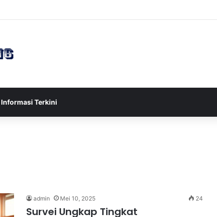
sia U-17 Tereliminasi, Berikut 4 Tim Lolos ke Semifinal Piala AFF U-17 
Informasi Terkini
admin
Mei 10, 2025
24
Survei Ungkap Tingkat