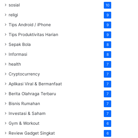
sosial
10
religi
9
Tips Android / iPhone
9
Tips Produktivitas Harian
9
Sepak Bola
8
Informasi
8
health
7
Cryptocurrency
7
Aplikasi Viral & Bermanfaat
7
Berita Olahraga Terbaru
7
Bisnis Rumahan
7
Investasi & Saham
7
Gym & Workout
6
Review Gadget Singkat
6