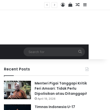
Log In
View your shopping 
Random Article
Sidebar
2026
Search
for
Recent Posts
Menteri Pigai Tanggapi Kritik
Feri Amsari: Tidak Perlu
Dipolisikan atau Ditanggapi!
April 19, 2026
Timnas Indonesia U-17