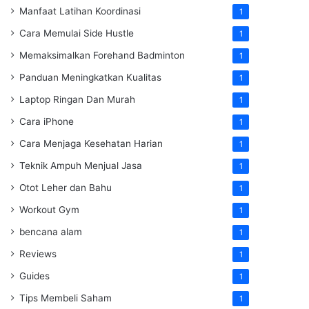
Manfaat Latihan Koordinasi
1
Cara Memulai Side Hustle
1
Memaksimalkan Forehand Badminton
1
Panduan Meningkatkan Kualitas
1
Laptop Ringan Dan Murah
1
Cara iPhone
1
Cara Menjaga Kesehatan Harian
1
Teknik Ampuh Menjual Jasa
1
Otot Leher dan Bahu
1
Workout Gym
1
bencana alam
1
Reviews
1
Guides
1
Tips Membeli Saham
1