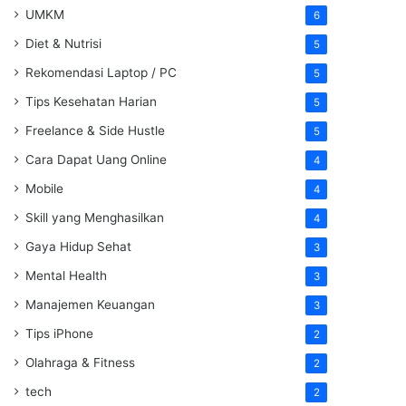
UMKM
6
Diet & Nutrisi
5
Rekomendasi Laptop / PC
5
Tips Kesehatan Harian
5
Freelance & Side Hustle
5
Cara Dapat Uang Online
4
Mobile
4
Skill yang Menghasilkan
4
Gaya Hidup Sehat
3
Mental Health
3
Manajemen Keuangan
3
Tips iPhone
2
Olahraga & Fitness
2
tech
2