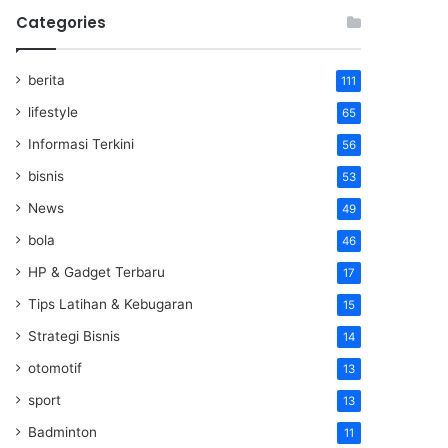
Categories
berita
111
lifestyle
65
Informasi Terkini
56
bisnis
53
News
49
bola
46
HP & Gadget Terbaru
17
Tips Latihan & Kebugaran
15
Strategi Bisnis
14
otomotif
13
sport
13
Badminton
11