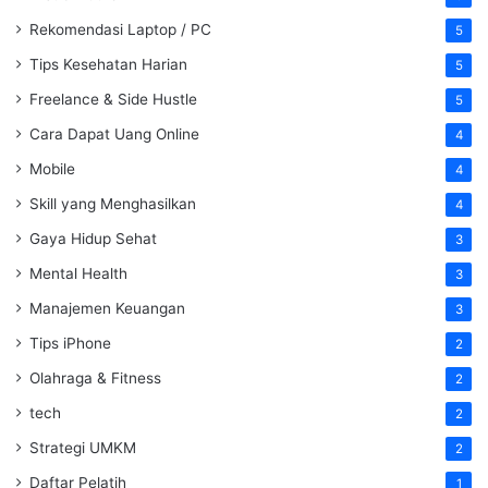
Rekomendasi Laptop / PC
5
Tips Kesehatan Harian
5
Freelance & Side Hustle
5
Cara Dapat Uang Online
4
Mobile
4
Skill yang Menghasilkan
4
Gaya Hidup Sehat
3
Mental Health
3
Manajemen Keuangan
3
Tips iPhone
2
Olahraga & Fitness
2
tech
2
Strategi UMKM
2
Daftar Pelatih
1