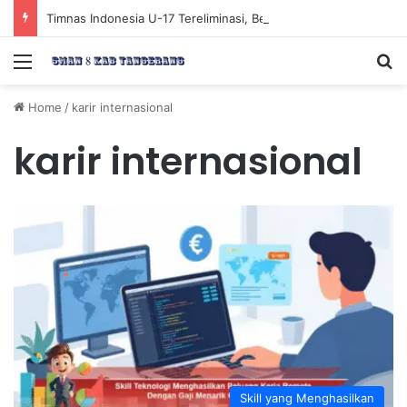
Timnas Indonesia U-17 Tereliminasi, Berikut 4 Tim Lolos ke Semifinal Piala AFF U-17 2026
Menu
Se
Home
/
karir internasional
karir internasional
Skill yang Menghasilkan