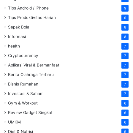
Tips Android / iPhone
9
Tips Produktivitas Harian
9
Sepak Bola
8
Informasi
8
health
7
Cryptocurrency
7
Aplikasi Viral & Bermanfaat
7
Berita Olahraga Terbaru
7
Bisnis Rumahan
7
Investasi & Saham
7
Gym & Workout
6
Review Gadget Singkat
6
UMKM
6
Diet & Nutrisi
5