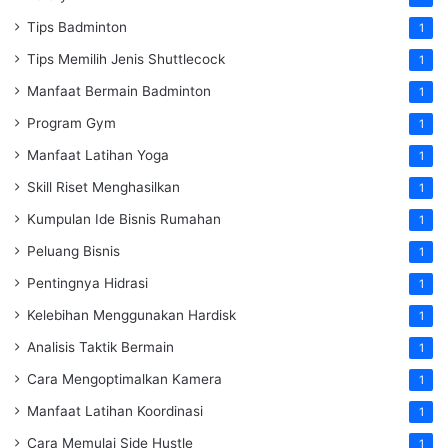
Tips Badminton
1
Tips Memilih Jenis Shuttlecock
1
Manfaat Bermain Badminton
1
Program Gym
1
Manfaat Latihan Yoga
1
Skill Riset Menghasilkan
1
Kumpulan Ide Bisnis Rumahan
1
Peluang Bisnis
1
Pentingnya Hidrasi
1
Kelebihan Menggunakan Hardisk
1
Analisis Taktik Bermain
1
Cara Mengoptimalkan Kamera
1
Manfaat Latihan Koordinasi
1
Cara Memulai Side Hustle
1