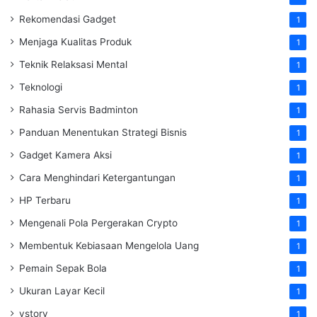
Rekomendasi Gadget
1
Menjaga Kualitas Produk
1
Teknik Relaksasi Mental
1
Teknologi
1
Rahasia Servis Badminton
1
Panduan Menentukan Strategi Bisnis
1
Gadget Kamera Aksi
1
Cara Menghindari Ketergantungan
1
HP Terbaru
1
Mengenali Pola Pergerakan Crypto
1
Membentuk Kebiasaan Mengelola Uang
1
Pemain Sepak Bola
1
Ukuran Layar Kecil
1
vstory
1