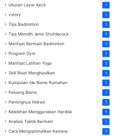
Ukuran Layar Kecil
1
vstory
1
Tips Badminton
1
Tips Memilih Jenis Shuttlecock
1
Manfaat Bermain Badminton
1
Program Gym
1
Manfaat Latihan Yoga
1
Skill Riset Menghasilkan
1
Kumpulan Ide Bisnis Rumahan
1
Peluang Bisnis
1
Pentingnya Hidrasi
1
Kelebihan Menggunakan Hardisk
1
Analisis Taktik Bermain
1
Cara Mengoptimalkan Kamera
1