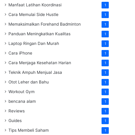
Manfaat Latihan Koordinasi
1
Cara Memulai Side Hustle
1
Memaksimalkan Forehand Badminton
1
Panduan Meningkatkan Kualitas
1
Laptop Ringan Dan Murah
1
Cara iPhone
1
Cara Menjaga Kesehatan Harian
1
Teknik Ampuh Menjual Jasa
1
Otot Leher dan Bahu
1
Workout Gym
1
bencana alam
1
Reviews
1
Guides
1
Tips Membeli Saham
1