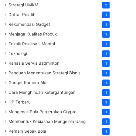
Strategi UMKM
2
Daftar Pelatih
1
Rekomendasi Gadget
1
Menjaga Kualitas Produk
1
Teknik Relaksasi Mental
1
Teknologi
1
Rahasia Servis Badminton
1
Panduan Menentukan Strategi Bisnis
1
Gadget Kamera Aksi
1
Cara Menghindari Ketergantungan
1
HP Terbaru
1
Mengenali Pola Pergerakan Crypto
1
Membentuk Kebiasaan Mengelola Uang
1
Pemain Sepak Bola
1