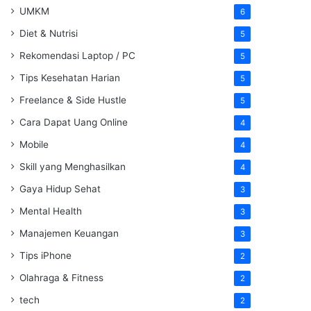
UMKM
6
Diet & Nutrisi
5
Rekomendasi Laptop / PC
5
Tips Kesehatan Harian
5
Freelance & Side Hustle
5
Cara Dapat Uang Online
4
Mobile
4
Skill yang Menghasilkan
4
Gaya Hidup Sehat
3
Mental Health
3
Manajemen Keuangan
3
Tips iPhone
2
Olahraga & Fitness
2
tech
2