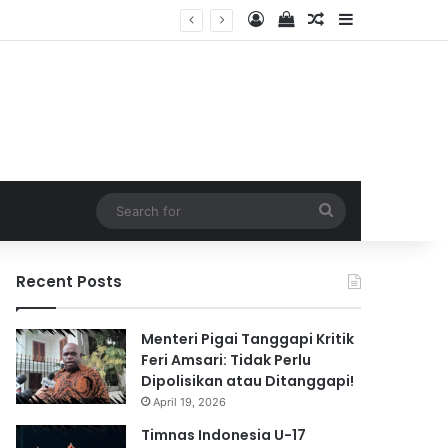
Log In
View your shopping 
Random Article
Sidebar
 2026
Search
for
Recent Posts
Menteri Pigai Tanggapi Kritik
Feri Amsari: Tidak Perlu
Dipolisikan atau Ditanggapi!
April 19, 2026
Timnas Indonesia U-17