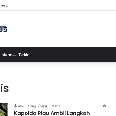
esia U-17 Tereliminasi, Berikut 4 Tim Lolos ke Semifinal Piala AFF U-17
Informasi Terkini
is
Atok Dalang
April 3, 2026
6
Kapolda Riau Ambil Langkah