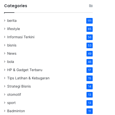
Categories
berita
111
lifestyle
65
Informasi Terkini
56
bisnis
53
News
49
bola
46
HP & Gadget Terbaru
17
Tips Latihan & Kebugaran
15
Strategi Bisnis
14
otomotif
13
sport
13
Badminton
11