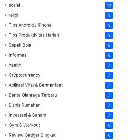
sosial
10
religi
9
Tips Android / iPhone
9
Tips Produktivitas Harian
9
Sepak Bola
8
Informasi
8
health
7
Cryptocurrency
7
Aplikasi Viral & Bermanfaat
7
Berita Olahraga Terbaru
7
Bisnis Rumahan
7
Investasi & Saham
7
Gym & Workout
6
Review Gadget Singkat
6