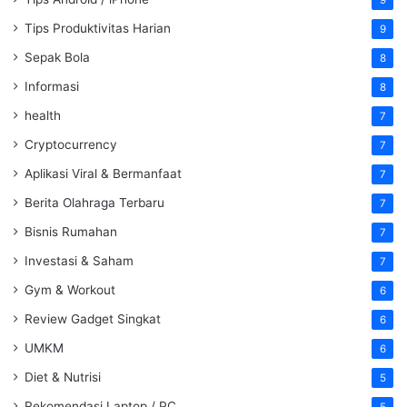
9
Tips Produktivitas Harian
9
Sepak Bola
8
Informasi
8
health
7
Cryptocurrency
7
Aplikasi Viral & Bermanfaat
7
Berita Olahraga Terbaru
7
Bisnis Rumahan
7
Investasi & Saham
7
Gym & Workout
6
Review Gadget Singkat
6
UMKM
6
Diet & Nutrisi
5
Rekomendasi Laptop / PC