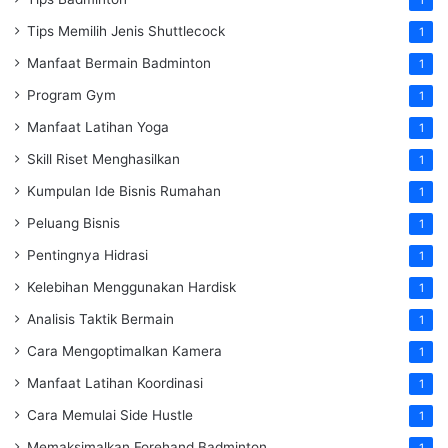
1
Tips Memilih Jenis Shuttlecock
1
Manfaat Bermain Badminton
1
Program Gym
1
Manfaat Latihan Yoga
1
Skill Riset Menghasilkan
1
Kumpulan Ide Bisnis Rumahan
1
Peluang Bisnis
1
Pentingnya Hidrasi
1
Kelebihan Menggunakan Hardisk
1
Analisis Taktik Bermain
1
Cara Mengoptimalkan Kamera
1
Manfaat Latihan Koordinasi
1
Cara Memulai Side Hustle
1
Memaksimalkan Forehand Badminton