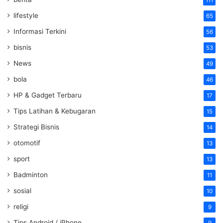
111
lifestyle
65
Informasi Terkini
56
bisnis
53
News
49
bola
46
HP & Gadget Terbaru
17
Tips Latihan & Kebugaran
15
Strategi Bisnis
14
otomotif
13
sport
13
Badminton
11
sosial
10
religi
9
Tips Android / iPhone