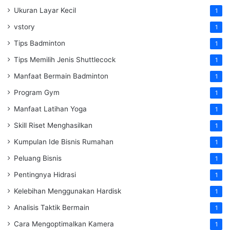
Ukuran Layar Kecil
1
vstory
1
Tips Badminton
1
Tips Memilih Jenis Shuttlecock
1
Manfaat Bermain Badminton
1
Program Gym
1
Manfaat Latihan Yoga
1
Skill Riset Menghasilkan
1
Kumpulan Ide Bisnis Rumahan
1
Peluang Bisnis
1
Pentingnya Hidrasi
1
Kelebihan Menggunakan Hardisk
1
Analisis Taktik Bermain
1
Cara Mengoptimalkan Kamera
1