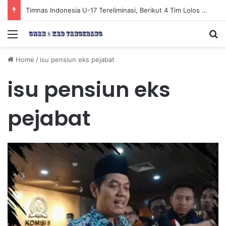
Timnas Indonesia U-17 Tereliminasi, Berikut 4 Tim Lolos ke Semifinal Piala AFF U-17 2026
Menu
Se
Home
/
isu pensiun eks pejabat
isu pensiun eks
pejabat