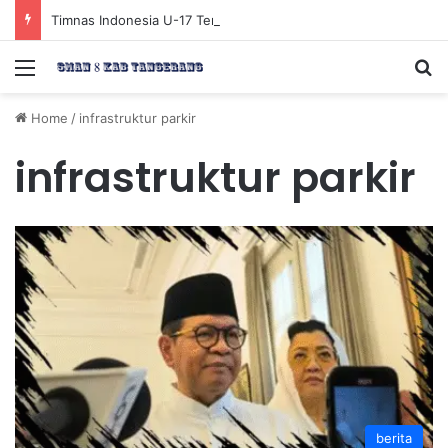
Timnas Indonesia U-17 Tereliminasi, Berikut 4 Tim Lolos ke Semifinal Piala AFF U-17 2026
Menu
Se
Home
/
infrastruktur parkir
infrastruktur parkir
berita