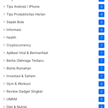
Tips Android / iPhone
9
Tips Produktivitas Harian
9
Sepak Bola
8
Informasi
8
health
7
Cryptocurrency
7
Aplikasi Viral & Bermanfaat
7
Berita Olahraga Terbaru
7
Bisnis Rumahan
7
Investasi & Saham
7
Gym & Workout
6
Review Gadget Singkat
6
UMKM
6
Diet & Nutrisi
5