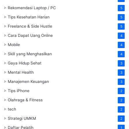
Rekomendasi Laptop / PC
5
Tips Kesehatan Harian
5
Freelance & Side Hustle
5
Cara Dapat Uang Online
4
Mobile
4
Skill yang Menghasilkan
4
Gaya Hidup Sehat
3
Mental Health
3
Manajemen Keuangan
3
Tips iPhone
2
Olahraga & Fitness
2
tech
2
Strategi UMKM
2
Daftar Pelatih
1