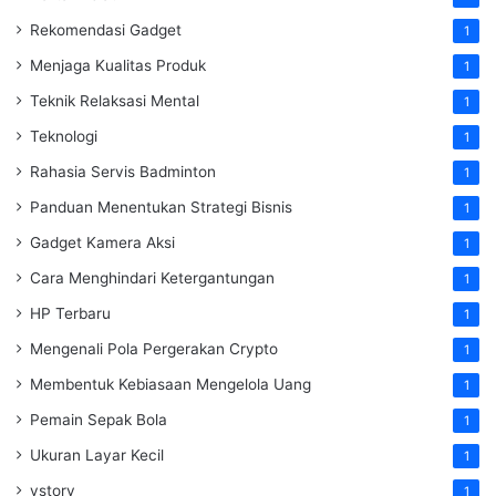
Rekomendasi Gadget
1
Menjaga Kualitas Produk
1
Teknik Relaksasi Mental
1
Teknologi
1
Rahasia Servis Badminton
1
Panduan Menentukan Strategi Bisnis
1
Gadget Kamera Aksi
1
Cara Menghindari Ketergantungan
1
HP Terbaru
1
Mengenali Pola Pergerakan Crypto
1
Membentuk Kebiasaan Mengelola Uang
1
Pemain Sepak Bola
1
Ukuran Layar Kecil
1
vstory
1