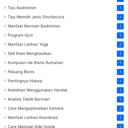
Tips Badminton
1
Tips Memilih Jenis Shuttlecock
1
Manfaat Bermain Badminton
1
Program Gym
1
Manfaat Latihan Yoga
1
Skill Riset Menghasilkan
1
Kumpulan Ide Bisnis Rumahan
1
Peluang Bisnis
1
Pentingnya Hidrasi
1
Kelebihan Menggunakan Hardisk
1
Analisis Taktik Bermain
1
Cara Mengoptimalkan Kamera
1
Manfaat Latihan Koordinasi
1
Cara Memulai Side Hustle
1