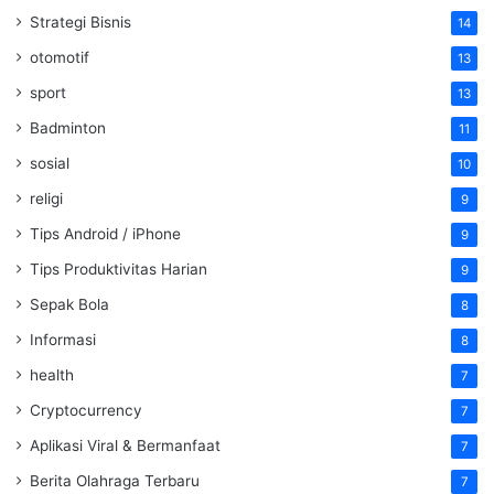
Strategi Bisnis
14
otomotif
13
sport
13
Badminton
11
sosial
10
religi
9
Tips Android / iPhone
9
Tips Produktivitas Harian
9
Sepak Bola
8
Informasi
8
health
7
Cryptocurrency
7
Aplikasi Viral & Bermanfaat
7
Berita Olahraga Terbaru
7