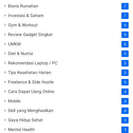
Bisnis Rumahan
7
Investasi & Saham
7
Gym & Workout
6
Review Gadget Singkat
6
UMKM
6
Diet & Nutrisi
5
Rekomendasi Laptop / PC
5
Tips Kesehatan Harian
5
Freelance & Side Hustle
5
Cara Dapat Uang Online
4
Mobile
4
Skill yang Menghasilkan
4
Gaya Hidup Sehat
3
Mental Health
3