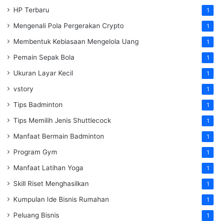
HP Terbaru
1
Mengenali Pola Pergerakan Crypto
1
Membentuk Kebiasaan Mengelola Uang
1
Pemain Sepak Bola
1
Ukuran Layar Kecil
1
vstory
1
Tips Badminton
1
Tips Memilih Jenis Shuttlecock
1
Manfaat Bermain Badminton
1
Program Gym
1
Manfaat Latihan Yoga
1
Skill Riset Menghasilkan
1
Kumpulan Ide Bisnis Rumahan
1
Peluang Bisnis
1