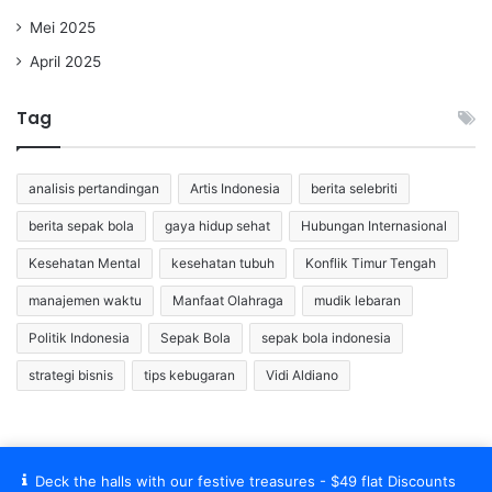
Mei 2025
April 2025
Tag
analisis pertandingan
Artis Indonesia
berita selebriti
berita sepak bola
gaya hidup sehat
Hubungan Internasional
Kesehatan Mental
kesehatan tubuh
Konflik Timur Tengah
manajemen waktu
Manfaat Olahraga
mudik lebaran
Politik Indonesia
Sepak Bola
sepak bola indonesia
strategi bisnis
tips kebugaran
Vidi Aldiano
Deck the halls with our festive treasures - $49 flat Discounts