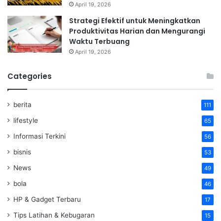
April 19, 2026
Strategi Efektif untuk Meningkatkan
Produktivitas Harian dan Mengurangi
Waktu Terbuang
April 19, 2026
Categories
berita
111
lifestyle
65
Informasi Terkini
56
bisnis
53
News
49
bola
46
HP & Gadget Terbaru
17
Tips Latihan & Kebugaran
15