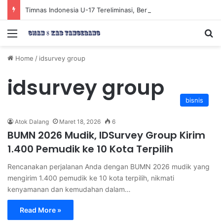
Timnas Indonesia U-17 Tereliminasi, Berikut 4 Tim Lolos ke Semifinal Piala AFF U-17 2026
Menu
Se
Home
/
idsurvey group
idsurvey group
bisnis
Atok Dalang
Maret 18, 2026
6
BUMN 2026 Mudik, IDSurvey Group Kirim
1.400 Pemudik ke 10 Kota Terpilih
Rencanakan perjalanan Anda dengan BUMN 2026 mudik yang
mengirim 1.400 pemudik ke 10 kota terpilih, nikmati
kenyamanan dan kemudahan dalam…
Read More »