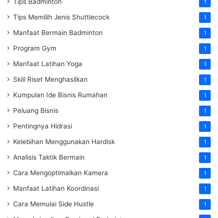
Tips Badminton
1
Tips Memilih Jenis Shuttlecock
1
Manfaat Bermain Badminton
1
Program Gym
1
Manfaat Latihan Yoga
1
Skill Riset Menghasilkan
1
Kumpulan Ide Bisnis Rumahan
1
Peluang Bisnis
1
Pentingnya Hidrasi
1
Kelebihan Menggunakan Hardisk
1
Analisis Taktik Bermain
1
Cara Mengoptimalkan Kamera
1
Manfaat Latihan Koordinasi
1
Cara Memulai Side Hustle
1