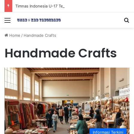
Timnas Indonesia U-17 Tereliminasi, Berikut 4 Tim Lolos ke Semifinal Piala AFF U-17 2026
Menu
Se
Home
/
Handmade Crafts
Handmade Crafts
Informasi Terkini