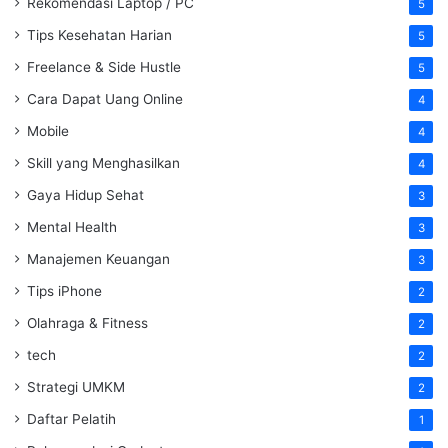
Rekomendasi Laptop / PC
5
Tips Kesehatan Harian
5
Freelance & Side Hustle
5
Cara Dapat Uang Online
4
Mobile
4
Skill yang Menghasilkan
4
Gaya Hidup Sehat
3
Mental Health
3
Manajemen Keuangan
3
Tips iPhone
2
Olahraga & Fitness
2
tech
2
Strategi UMKM
2
Daftar Pelatih
1