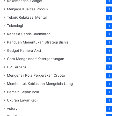
Rekomendasi Gadget
1
Menjaga Kualitas Produk
1
Teknik Relaksasi Mental
1
Teknologi
1
Rahasia Servis Badminton
1
Panduan Menentukan Strategi Bisnis
1
Gadget Kamera Aksi
1
Cara Menghindari Ketergantungan
1
HP Terbaru
1
Mengenali Pola Pergerakan Crypto
1
Membentuk Kebiasaan Mengelola Uang
1
Pemain Sepak Bola
1
Ukuran Layar Kecil
1
vstory
1