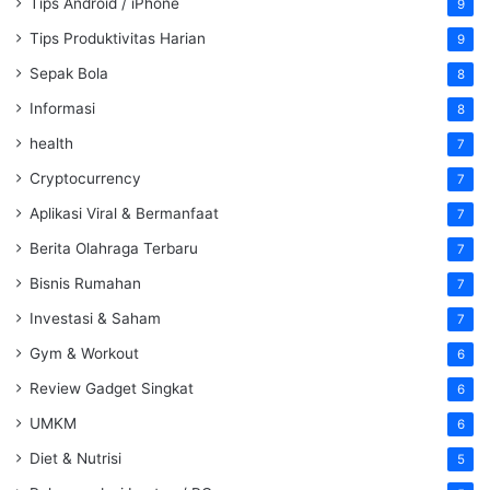
Tips Android / iPhone
9
Tips Produktivitas Harian
9
Sepak Bola
8
Informasi
8
health
7
Cryptocurrency
7
Aplikasi Viral & Bermanfaat
7
Berita Olahraga Terbaru
7
Bisnis Rumahan
7
Investasi & Saham
7
Gym & Workout
6
Review Gadget Singkat
6
UMKM
6
Diet & Nutrisi
5