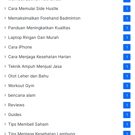
Cara Memulai Side Hustle
1
Memaksimalkan Forehand Badminton
1
Panduan Meningkatkan Kualitas
1
Laptop Ringan Dan Murah
1
Cara iPhone
1
Cara Menjaga Kesehatan Harian
1
Teknik Ampuh Menjual Jasa
1
Otot Leher dan Bahu
1
Workout Gym
1
bencana alam
1
Reviews
1
Guides
1
Tips Membeli Saham
1
Tips Menjaga Kesehatan Lambung
1