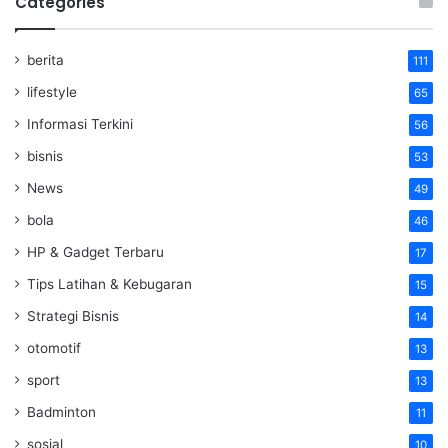
Categories
berita
111
lifestyle
65
Informasi Terkini
56
bisnis
53
News
49
bola
46
HP & Gadget Terbaru
17
Tips Latihan & Kebugaran
15
Strategi Bisnis
14
otomotif
13
sport
13
Badminton
11
sosial
10