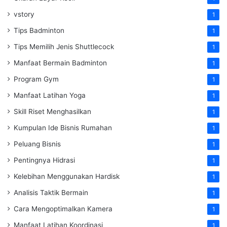
vstory
1
Tips Badminton
1
Tips Memilih Jenis Shuttlecock
1
Manfaat Bermain Badminton
1
Program Gym
1
Manfaat Latihan Yoga
1
Skill Riset Menghasilkan
1
Kumpulan Ide Bisnis Rumahan
1
Peluang Bisnis
1
Pentingnya Hidrasi
1
Kelebihan Menggunakan Hardisk
1
Analisis Taktik Bermain
1
Cara Mengoptimalkan Kamera
1
Manfaat Latihan Koordinasi
1