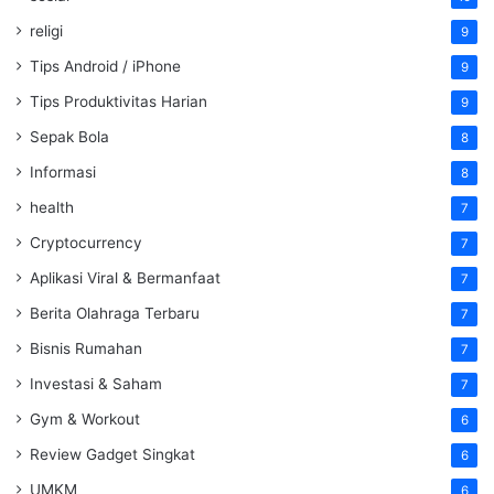
religi
9
Tips Android / iPhone
9
Tips Produktivitas Harian
9
Sepak Bola
8
Informasi
8
health
7
Cryptocurrency
7
Aplikasi Viral & Bermanfaat
7
Berita Olahraga Terbaru
7
Bisnis Rumahan
7
Investasi & Saham
7
Gym & Workout
6
Review Gadget Singkat
6
UMKM
6