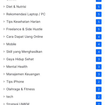
Diet & Nutrisi
5
Rekomendasi Laptop / PC
5
Tips Kesehatan Harian
5
Freelance & Side Hustle
5
Cara Dapat Uang Online
4
Mobile
4
Skill yang Menghasilkan
4
Gaya Hidup Sehat
3
Mental Health
3
Manajemen Keuangan
3
Tips iPhone
2
Olahraga & Fitness
2
tech
2
Strategi UMKM
2