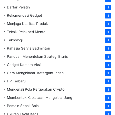
Daftar Pelatih
1
Rekomendasi Gadget
1
Menjaga Kualitas Produk
1
Teknik Relaksasi Mental
1
Teknologi
1
Rahasia Servis Badminton
1
Panduan Menentukan Strategi Bisnis
1
Gadget Kamera Aksi
1
Cara Menghindari Ketergantungan
1
HP Terbaru
1
Mengenali Pola Pergerakan Crypto
1
Membentuk Kebiasaan Mengelola Uang
1
Pemain Sepak Bola
1
Ukuran Layar Kecil
1