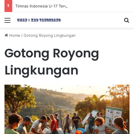
Timnas Indonesia U-17 Tereliminasi, Berikut 4 Tim Lolos ke Semifinal Piala AFF U-17 2026
Menu
Se
Home
/
Gotong Royong Lingkungan
Gotong Royong
Lingkungan