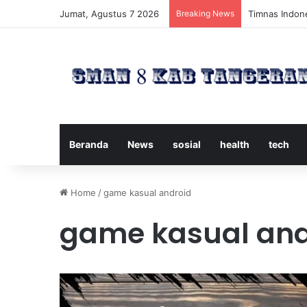
Jumat, Agustus 7 2026
Breaking News
Timnas Indone
Beranda
News
sosial
health
tech
Home
/
game kasual android
game kasual and