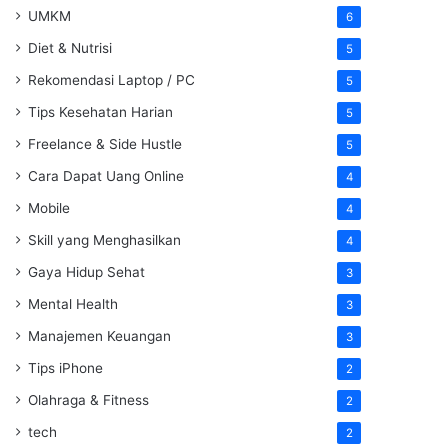
UMKM
6
Diet & Nutrisi
5
Rekomendasi Laptop / PC
5
Tips Kesehatan Harian
5
Freelance & Side Hustle
5
Cara Dapat Uang Online
4
Mobile
4
Skill yang Menghasilkan
4
Gaya Hidup Sehat
3
Mental Health
3
Manajemen Keuangan
3
Tips iPhone
2
Olahraga & Fitness
2
tech
2