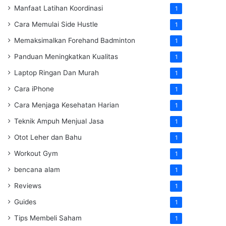
Manfaat Latihan Koordinasi
1
Cara Memulai Side Hustle
1
Memaksimalkan Forehand Badminton
1
Panduan Meningkatkan Kualitas
1
Laptop Ringan Dan Murah
1
Cara iPhone
1
Cara Menjaga Kesehatan Harian
1
Teknik Ampuh Menjual Jasa
1
Otot Leher dan Bahu
1
Workout Gym
1
bencana alam
1
Reviews
1
Guides
1
Tips Membeli Saham
1