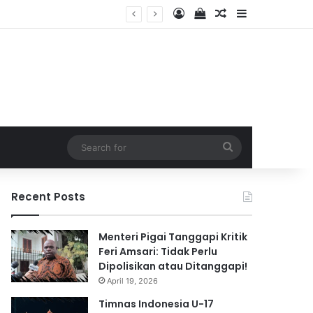
Log In
View your shopping 
Random Article
Sidebar
2026
Search
for
Recent Posts
Menteri Pigai Tanggapi Kritik
Feri Amsari: Tidak Perlu
Dipolisikan atau Ditanggapi!
April 19, 2026
Timnas Indonesia U-17