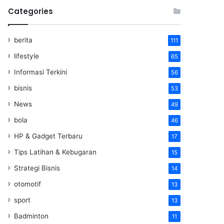
Categories
berita
111
lifestyle
65
Informasi Terkini
56
bisnis
53
News
49
bola
46
HP & Gadget Terbaru
17
Tips Latihan & Kebugaran
15
Strategi Bisnis
14
otomotif
13
sport
13
Badminton
11