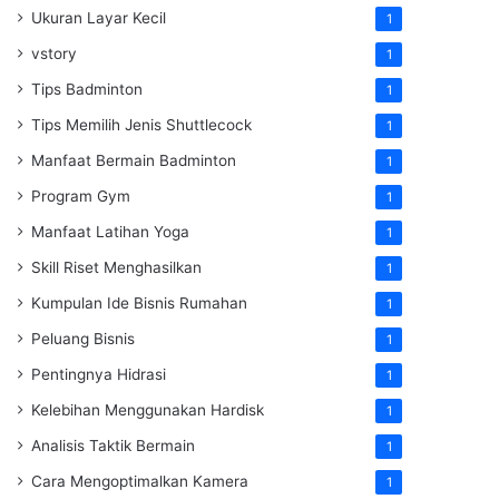
Ukuran Layar Kecil
1
vstory
1
Tips Badminton
1
Tips Memilih Jenis Shuttlecock
1
Manfaat Bermain Badminton
1
Program Gym
1
Manfaat Latihan Yoga
1
Skill Riset Menghasilkan
1
Kumpulan Ide Bisnis Rumahan
1
Peluang Bisnis
1
Pentingnya Hidrasi
1
Kelebihan Menggunakan Hardisk
1
Analisis Taktik Bermain
1
Cara Mengoptimalkan Kamera
1