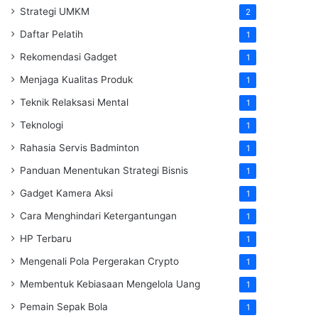
Strategi UMKM
2
Daftar Pelatih
1
Rekomendasi Gadget
1
Menjaga Kualitas Produk
1
Teknik Relaksasi Mental
1
Teknologi
1
Rahasia Servis Badminton
1
Panduan Menentukan Strategi Bisnis
1
Gadget Kamera Aksi
1
Cara Menghindari Ketergantungan
1
HP Terbaru
1
Mengenali Pola Pergerakan Crypto
1
Membentuk Kebiasaan Mengelola Uang
1
Pemain Sepak Bola
1