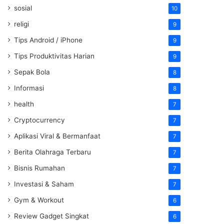
sosial
10
religi
9
Tips Android / iPhone
9
Tips Produktivitas Harian
9
Sepak Bola
8
Informasi
8
health
7
Cryptocurrency
7
Aplikasi Viral & Bermanfaat
7
Berita Olahraga Terbaru
7
Bisnis Rumahan
7
Investasi & Saham
7
Gym & Workout
6
Review Gadget Singkat
6