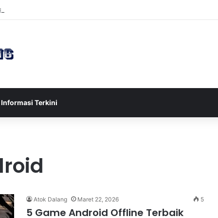
sia U-17 Tereliminasi, Berikut 4 Tim Lolos ke Semifinal Piala AFF U-17 
Informasi Terkini
roid
Atok Dalang
Maret 22, 2026
5
5 Game Android Offline Terbaik