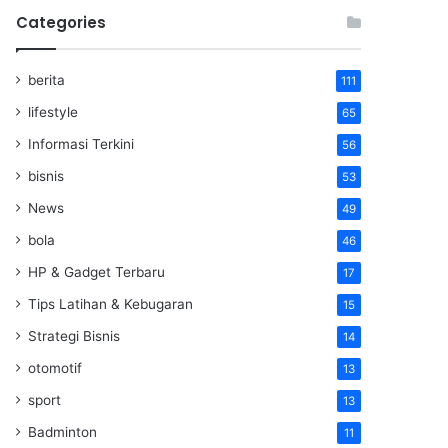
Categories
berita
111
lifestyle
65
Informasi Terkini
56
bisnis
53
News
49
bola
46
HP & Gadget Terbaru
17
Tips Latihan & Kebugaran
15
Strategi Bisnis
14
otomotif
13
sport
13
Badminton
11