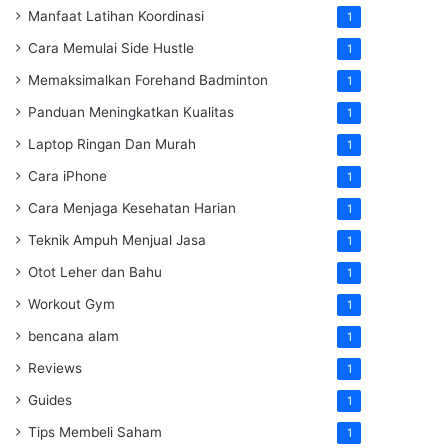
Manfaat Latihan Koordinasi
1
Cara Memulai Side Hustle
1
Memaksimalkan Forehand Badminton
1
Panduan Meningkatkan Kualitas
1
Laptop Ringan Dan Murah
1
Cara iPhone
1
Cara Menjaga Kesehatan Harian
1
Teknik Ampuh Menjual Jasa
1
Otot Leher dan Bahu
1
Workout Gym
1
bencana alam
1
Reviews
1
Guides
1
Tips Membeli Saham
1