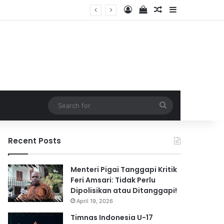
Log In
View your shopping 
Random Article
Sidebar
2026
Search
for
Recent Posts
Menteri Pigai Tanggapi Kritik
Feri Amsari: Tidak Perlu
Dipolisikan atau Ditanggapi!
April 19, 2026
Timnas Indonesia U-17