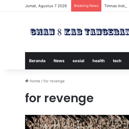
Jumat, Agustus 7 2026
Breaking News
Timnas Indone
Beranda
News
sosial
health
tech
Home
/
for revenge
for revenge