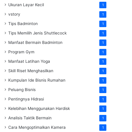
Ukuran Layar Kecil
1
vstory
1
Tips Badminton
1
Tips Memilih Jenis Shuttlecock
1
Manfaat Bermain Badminton
1
Program Gym
1
Manfaat Latihan Yoga
1
Skill Riset Menghasilkan
1
Kumpulan Ide Bisnis Rumahan
1
Peluang Bisnis
1
Pentingnya Hidrasi
1
Kelebihan Menggunakan Hardisk
1
Analisis Taktik Bermain
1
Cara Mengoptimalkan Kamera
1