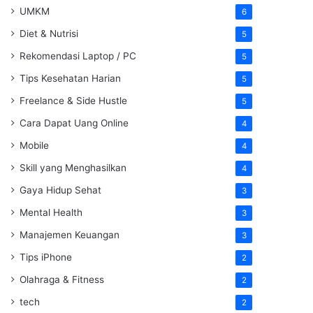
UMKM
6
Diet & Nutrisi
5
Rekomendasi Laptop / PC
5
Tips Kesehatan Harian
5
Freelance & Side Hustle
5
Cara Dapat Uang Online
4
Mobile
4
Skill yang Menghasilkan
4
Gaya Hidup Sehat
3
Mental Health
3
Manajemen Keuangan
3
Tips iPhone
2
Olahraga & Fitness
2
tech
2