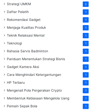
Strategi UMKM
2
Daftar Pelatih
1
Rekomendasi Gadget
1
Menjaga Kualitas Produk
1
Teknik Relaksasi Mental
1
Teknologi
1
Rahasia Servis Badminton
1
Panduan Menentukan Strategi Bisnis
1
Gadget Kamera Aksi
1
Cara Menghindari Ketergantungan
1
HP Terbaru
1
Mengenali Pola Pergerakan Crypto
1
Membentuk Kebiasaan Mengelola Uang
1
Pemain Sepak Bola
1