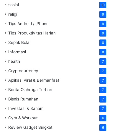
sosial
10
religi
9
Tips Android / iPhone
9
Tips Produktivitas Harian
9
Sepak Bola
8
Informasi
8
health
7
Cryptocurrency
7
Aplikasi Viral & Bermanfaat
7
Berita Olahraga Terbaru
7
Bisnis Rumahan
7
Investasi & Saham
7
Gym & Workout
6
Review Gadget Singkat
6