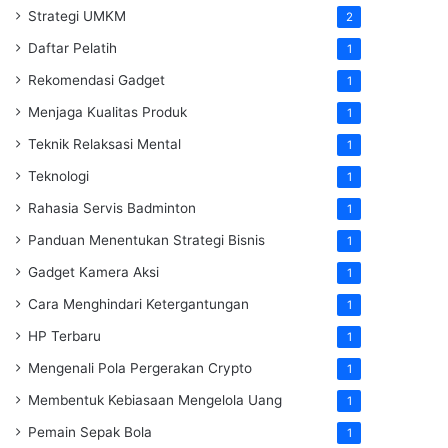
Strategi UMKM
2
Daftar Pelatih
1
Rekomendasi Gadget
1
Menjaga Kualitas Produk
1
Teknik Relaksasi Mental
1
Teknologi
1
Rahasia Servis Badminton
1
Panduan Menentukan Strategi Bisnis
1
Gadget Kamera Aksi
1
Cara Menghindari Ketergantungan
1
HP Terbaru
1
Mengenali Pola Pergerakan Crypto
1
Membentuk Kebiasaan Mengelola Uang
1
Pemain Sepak Bola
1