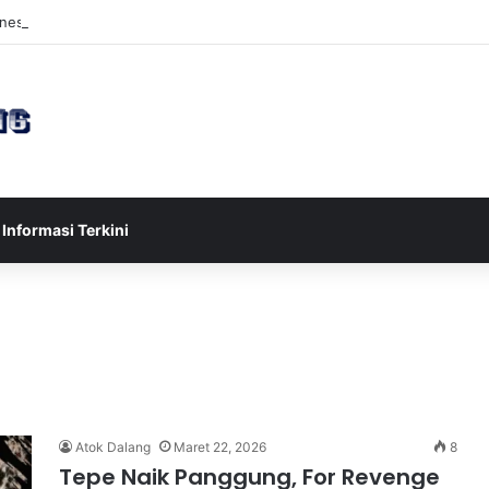
esia U-17 Tereliminasi, Berikut 4 Tim Lolos ke Semifinal Piala AFF U-17
Informasi Terkini
Atok Dalang
Maret 22, 2026
8
Tepe Naik Panggung, For Revenge