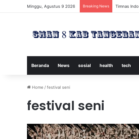
Minggu, Agustus 9 2026
Breaking News
Timnas Indon
Beranda
News
sosial
health
tech
Home
/
festival seni
festival seni