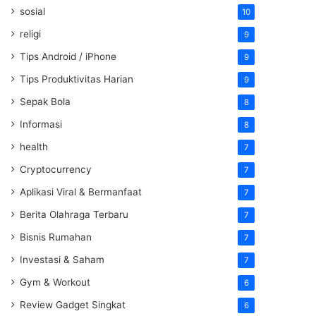
sosial
10
religi
9
Tips Android / iPhone
9
Tips Produktivitas Harian
9
Sepak Bola
8
Informasi
8
health
7
Cryptocurrency
7
Aplikasi Viral & Bermanfaat
7
Berita Olahraga Terbaru
7
Bisnis Rumahan
7
Investasi & Saham
7
Gym & Workout
6
Review Gadget Singkat
6