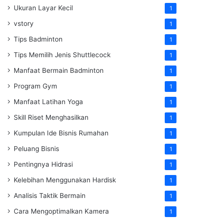
Ukuran Layar Kecil
1
vstory
1
Tips Badminton
1
Tips Memilih Jenis Shuttlecock
1
Manfaat Bermain Badminton
1
Program Gym
1
Manfaat Latihan Yoga
1
Skill Riset Menghasilkan
1
Kumpulan Ide Bisnis Rumahan
1
Peluang Bisnis
1
Pentingnya Hidrasi
1
Kelebihan Menggunakan Hardisk
1
Analisis Taktik Bermain
1
Cara Mengoptimalkan Kamera
1