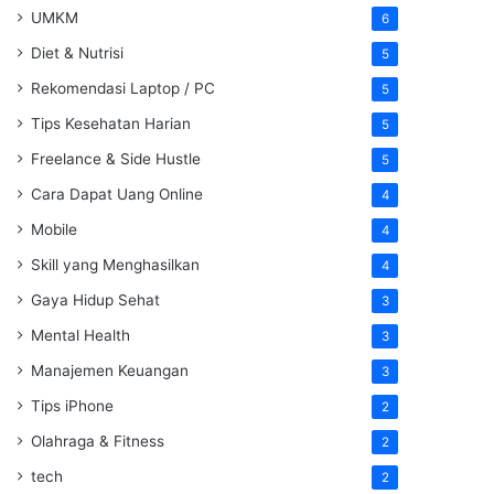
UMKM
6
Diet & Nutrisi
5
Rekomendasi Laptop / PC
5
Tips Kesehatan Harian
5
Freelance & Side Hustle
5
Cara Dapat Uang Online
4
Mobile
4
Skill yang Menghasilkan
4
Gaya Hidup Sehat
3
Mental Health
3
Manajemen Keuangan
3
Tips iPhone
2
Olahraga & Fitness
2
tech
2