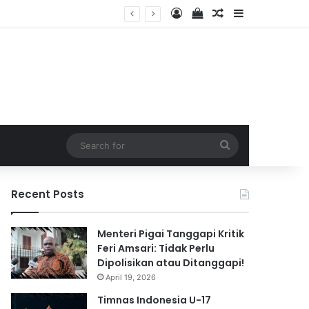
Log In
View your shopping 
Random Article
Sidebar
 2026
Search
for
Recent Posts
Menteri Pigai Tanggapi Kritik
Feri Amsari: Tidak Perlu
Dipolisikan atau Ditanggapi!
April 19, 2026
Timnas Indonesia U-17