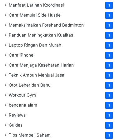
Manfaat Latihan Koordinasi
1
Cara Memulai Side Hustle
1
Memaksimalkan Forehand Badminton
1
Panduan Meningkatkan Kualitas
1
Laptop Ringan Dan Murah
1
Cara iPhone
1
Cara Menjaga Kesehatan Harian
1
Teknik Ampuh Menjual Jasa
1
Otot Leher dan Bahu
1
Workout Gym
1
bencana alam
1
Reviews
1
Guides
1
Tips Membeli Saham
1