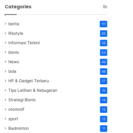
Categories
berita
111
lifestyle
65
Informasi Terkini
56
bisnis
53
News
49
bola
46
HP & Gadget Terbaru
17
Tips Latihan & Kebugaran
15
Strategi Bisnis
14
otomotif
13
sport
13
Badminton
11