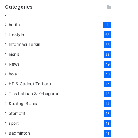
Categories
berita
111
lifestyle
65
Informasi Terkini
56
bisnis
53
News
49
bola
46
HP & Gadget Terbaru
17
Tips Latihan & Kebugaran
15
Strategi Bisnis
14
otomotif
13
sport
13
Badminton
11