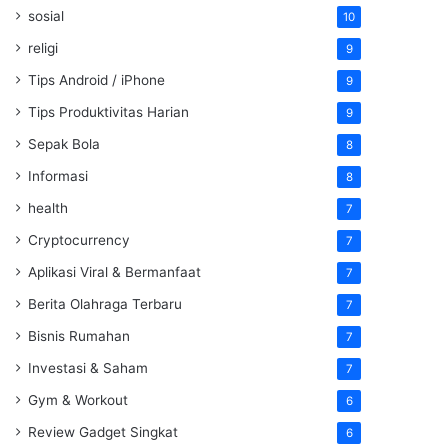
sosial
10
religi
9
Tips Android / iPhone
9
Tips Produktivitas Harian
9
Sepak Bola
8
Informasi
8
health
7
Cryptocurrency
7
Aplikasi Viral & Bermanfaat
7
Berita Olahraga Terbaru
7
Bisnis Rumahan
7
Investasi & Saham
7
Gym & Workout
6
Review Gadget Singkat
6