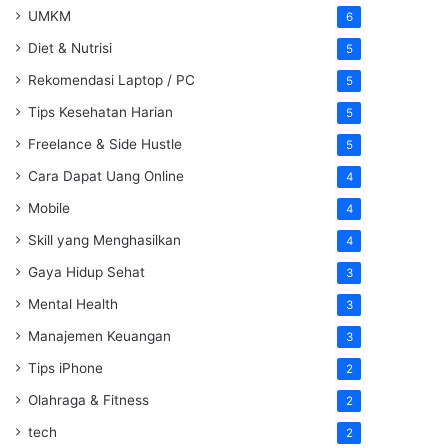
UMKM
6
Diet & Nutrisi
5
Rekomendasi Laptop / PC
5
Tips Kesehatan Harian
5
Freelance & Side Hustle
5
Cara Dapat Uang Online
4
Mobile
4
Skill yang Menghasilkan
4
Gaya Hidup Sehat
3
Mental Health
3
Manajemen Keuangan
3
Tips iPhone
2
Olahraga & Fitness
2
tech
2