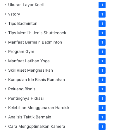
Ukuran Layar Kecil
1
vstory
1
Tips Badminton
1
Tips Memilih Jenis Shuttlecock
1
Manfaat Bermain Badminton
1
Program Gym
1
Manfaat Latihan Yoga
1
Skill Riset Menghasilkan
1
Kumpulan Ide Bisnis Rumahan
1
Peluang Bisnis
1
Pentingnya Hidrasi
1
Kelebihan Menggunakan Hardisk
1
Analisis Taktik Bermain
1
Cara Mengoptimalkan Kamera
1