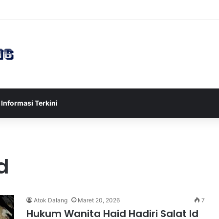
sia U-17 Tereliminasi, Berikut 4 Tim Lolos ke Semifinal Piala AFF U-17 
Informasi Terkini
d
Atok Dalang
Maret 20, 2026
7
Hukum Wanita Haid Hadiri Salat Id