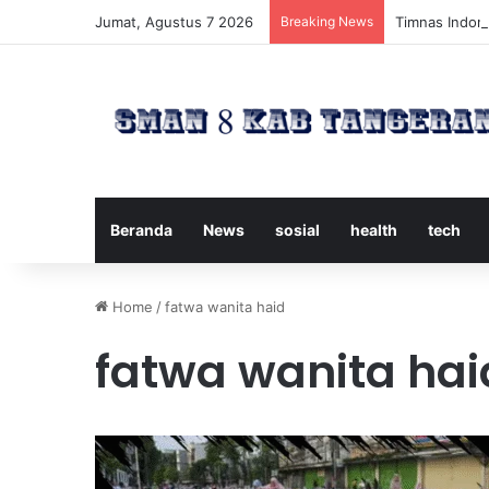
Jumat, Agustus 7 2026
Breaking News
Timnas Indone
Beranda
News
sosial
health
tech
Home
/
fatwa wanita haid
fatwa wanita hai