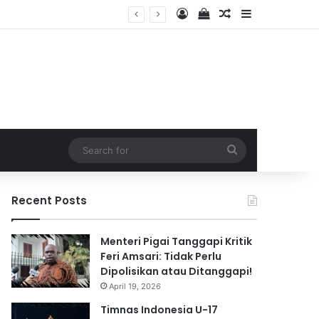
Log In
View your shopping 
Random Article
Sidebar
2026
Search
for
Recent Posts
Menteri Pigai Tanggapi Kritik
Feri Amsari: Tidak Perlu
Dipolisikan atau Ditanggapi!
April 19, 2026
Timnas Indonesia U-17