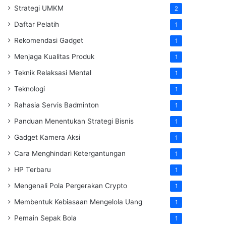
Strategi UMKM
2
Daftar Pelatih
1
Rekomendasi Gadget
1
Menjaga Kualitas Produk
1
Teknik Relaksasi Mental
1
Teknologi
1
Rahasia Servis Badminton
1
Panduan Menentukan Strategi Bisnis
1
Gadget Kamera Aksi
1
Cara Menghindari Ketergantungan
1
HP Terbaru
1
Mengenali Pola Pergerakan Crypto
1
Membentuk Kebiasaan Mengelola Uang
1
Pemain Sepak Bola
1