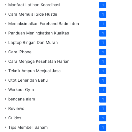
Manfaat Latihan Koordinasi
1
Cara Memulai Side Hustle
1
Memaksimalkan Forehand Badminton
1
Panduan Meningkatkan Kualitas
1
Laptop Ringan Dan Murah
1
Cara iPhone
1
Cara Menjaga Kesehatan Harian
1
Teknik Ampuh Menjual Jasa
1
Otot Leher dan Bahu
1
Workout Gym
1
bencana alam
1
Reviews
1
Guides
1
Tips Membeli Saham
1