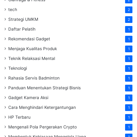
tech
2
Strategi UMKM
2
Daftar Pelatih
1
Rekomendasi Gadget
1
Menjaga Kualitas Produk
1
Teknik Relaksasi Mental
1
Teknologi
1
Rahasia Servis Badminton
1
Panduan Menentukan Strategi Bisnis
1
Gadget Kamera Aksi
1
Cara Menghindari Ketergantungan
1
HP Terbaru
1
Mengenali Pola Pergerakan Crypto
1
Membentuk Kebiasaan Mengelola Uang
1