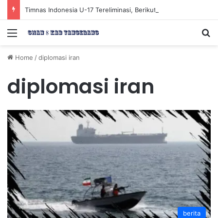
Timnas Indonesia U-17 Tereliminasi, Berikut 4 Tim Lolos ke Semifinal Piala AFF U-17 2026
Menu
Se
Home
/
diplomasi iran
diplomasi iran
berita