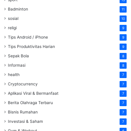
Badminton
11
sosial
10
religi
9
Tips Android / iPhone
9
Tips Produktivitas Harian
9
Sepak Bola
8
Informasi
8
health
7
Cryptocurrency
7
Aplikasi Viral & Bermanfaat
7
Berita Olahraga Terbaru
7
Bisnis Rumahan
7
Investasi & Saham
7
Gym & Workout
6