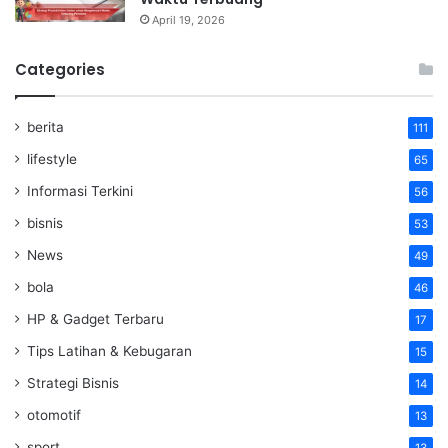
April 19, 2026
Categories
berita
111
lifestyle
65
Informasi Terkini
56
bisnis
53
News
49
bola
46
HP & Gadget Terbaru
17
Tips Latihan & Kebugaran
15
Strategi Bisnis
14
otomotif
13
sport
13