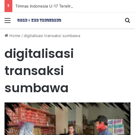
Timnas Indonesia U-17 Tereliminasi, Berikut 4 Tim Lolos ke Semifinal Piala AFF U-17 2026
Menu
Se
Home
/
digitalisasi transaksi sumbawa
digitalisasi
transaksi
sumbawa