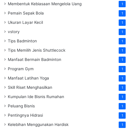
Membentuk Kebiasaan Mengelola Uang
1
Pemain Sepak Bola
1
Ukuran Layar Kecil
1
vstory
1
Tips Badminton
1
Tips Memilih Jenis Shuttlecock
1
Manfaat Bermain Badminton
1
Program Gym
1
Manfaat Latihan Yoga
1
Skill Riset Menghasilkan
1
Kumpulan Ide Bisnis Rumahan
1
Peluang Bisnis
1
Pentingnya Hidrasi
1
Kelebihan Menggunakan Hardisk
1