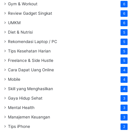
Gym & Workout
6
Review Gadget Singkat
6
UMKM
6
Diet & Nutrisi
5
Rekomendasi Laptop / PC
5
Tips Kesehatan Harian
5
Freelance & Side Hustle
5
Cara Dapat Uang Online
4
Mobile
4
Skill yang Menghasilkan
4
Gaya Hidup Sehat
3
Mental Health
3
Manajemen Keuangan
3
Tips iPhone
2