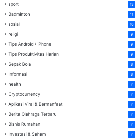
sport
13
Badminton
11
sosial
10
religi
9
Tips Android / iPhone
9
Tips Produktivitas Harian
9
Sepak Bola
8
Informasi
8
health
7
Cryptocurrency
7
Aplikasi Viral & Bermanfaat
7
Berita Olahraga Terbaru
7
Bisnis Rumahan
7
Investasi & Saham
7