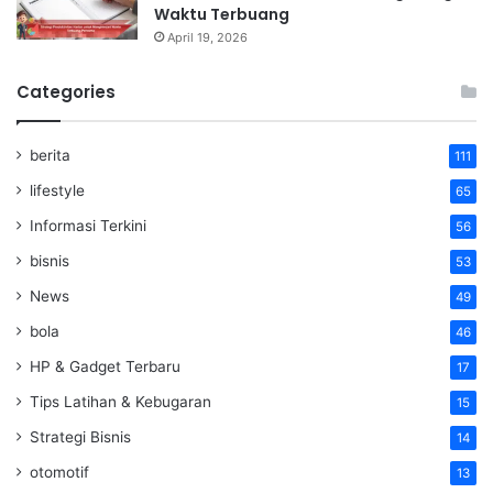
Waktu Terbuang
April 19, 2026
Categories
berita
111
lifestyle
65
Informasi Terkini
56
bisnis
53
News
49
bola
46
HP & Gadget Terbaru
17
Tips Latihan & Kebugaran
15
Strategi Bisnis
14
otomotif
13