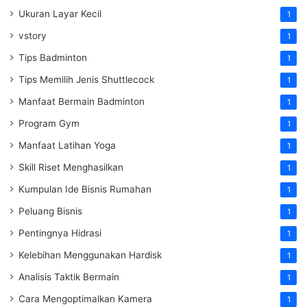
Ukuran Layar Kecil
1
vstory
1
Tips Badminton
1
Tips Memilih Jenis Shuttlecock
1
Manfaat Bermain Badminton
1
Program Gym
1
Manfaat Latihan Yoga
1
Skill Riset Menghasilkan
1
Kumpulan Ide Bisnis Rumahan
1
Peluang Bisnis
1
Pentingnya Hidrasi
1
Kelebihan Menggunakan Hardisk
1
Analisis Taktik Bermain
1
Cara Mengoptimalkan Kamera
1