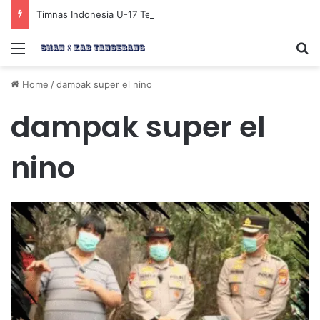
Timnas Indonesia U-17 Tereliminasi, Berikut 4 Tim Lolos ke Semifinal Piala AFF U-17 2026
Menu
Se
Home
/
dampak super el nino
dampak super el
nino