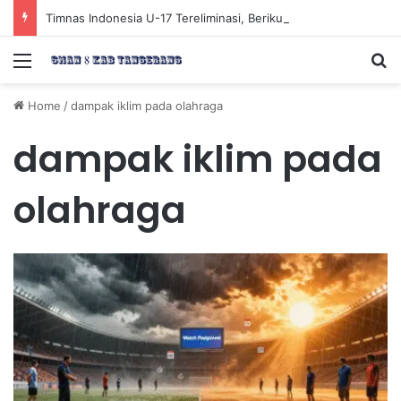
Timnas Indonesia U-17 Tereliminasi, Berikut 4 Tim Lolos ke Semifinal Piala AFF U-17 2026
Menu
Se
Home
/
dampak iklim pada olahraga
dampak iklim pada
olahraga