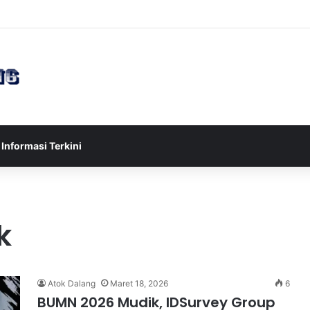
sia U-17 Tereliminasi, Berikut 4 Tim Lolos ke Semifinal Piala AFF U-17 
Informasi Terkini
k
Atok Dalang
Maret 18, 2026
6
BUMN 2026 Mudik, IDSurvey Group