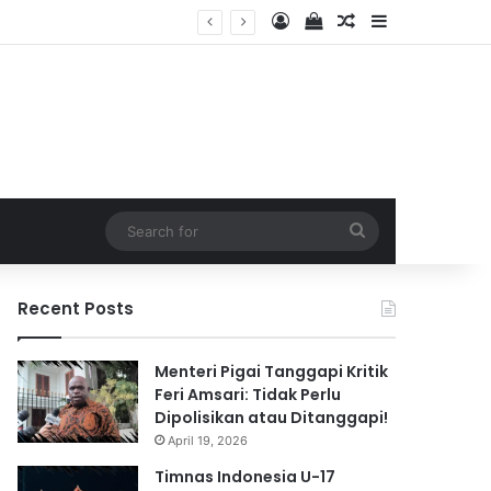
Log In
View your shopping 
Random Article
Sidebar
2026
Search
for
Recent Posts
Menteri Pigai Tanggapi Kritik
Feri Amsari: Tidak Perlu
Dipolisikan atau Ditanggapi!
April 19, 2026
Timnas Indonesia U-17