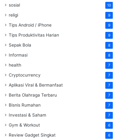
sosial
10
religi
9
Tips Android / iPhone
9
Tips Produktivitas Harian
9
Sepak Bola
8
Informasi
8
health
7
Cryptocurrency
7
Aplikasi Viral & Bermanfaat
7
Berita Olahraga Terbaru
7
Bisnis Rumahan
7
Investasi & Saham
7
Gym & Workout
6
Review Gadget Singkat
6