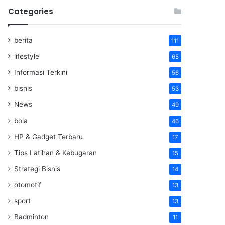
Categories
berita
111
lifestyle
65
Informasi Terkini
56
bisnis
53
News
49
bola
46
HP & Gadget Terbaru
17
Tips Latihan & Kebugaran
15
Strategi Bisnis
14
otomotif
13
sport
13
Badminton
11