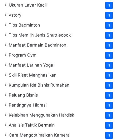
Ukuran Layar Kecil
1
vstory
1
Tips Badminton
1
Tips Memilih Jenis Shuttlecock
1
Manfaat Bermain Badminton
1
Program Gym
1
Manfaat Latihan Yoga
1
Skill Riset Menghasilkan
1
Kumpulan Ide Bisnis Rumahan
1
Peluang Bisnis
1
Pentingnya Hidrasi
1
Kelebihan Menggunakan Hardisk
1
Analisis Taktik Bermain
1
Cara Mengoptimalkan Kamera
1