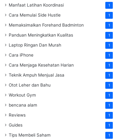
Manfaat Latihan Koordinasi
1
Cara Memulai Side Hustle
1
Memaksimalkan Forehand Badminton
1
Panduan Meningkatkan Kualitas
1
Laptop Ringan Dan Murah
1
Cara iPhone
1
Cara Menjaga Kesehatan Harian
1
Teknik Ampuh Menjual Jasa
1
Otot Leher dan Bahu
1
Workout Gym
1
bencana alam
1
Reviews
1
Guides
1
Tips Membeli Saham
1