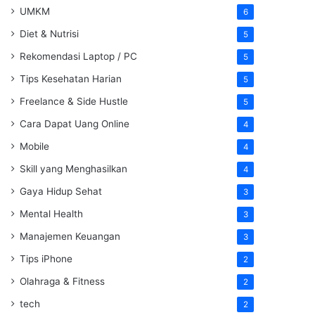
UMKM
6
Diet & Nutrisi
5
Rekomendasi Laptop / PC
5
Tips Kesehatan Harian
5
Freelance & Side Hustle
5
Cara Dapat Uang Online
4
Mobile
4
Skill yang Menghasilkan
4
Gaya Hidup Sehat
3
Mental Health
3
Manajemen Keuangan
3
Tips iPhone
2
Olahraga & Fitness
2
tech
2