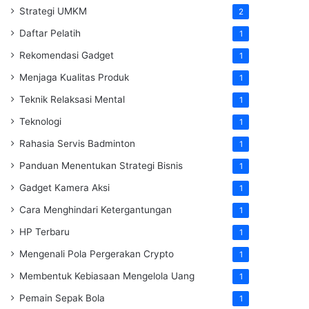
Strategi UMKM
2
Daftar Pelatih
1
Rekomendasi Gadget
1
Menjaga Kualitas Produk
1
Teknik Relaksasi Mental
1
Teknologi
1
Rahasia Servis Badminton
1
Panduan Menentukan Strategi Bisnis
1
Gadget Kamera Aksi
1
Cara Menghindari Ketergantungan
1
HP Terbaru
1
Mengenali Pola Pergerakan Crypto
1
Membentuk Kebiasaan Mengelola Uang
1
Pemain Sepak Bola
1