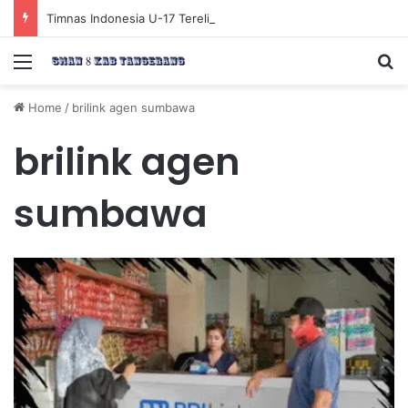
Timnas Indonesia U-17 Tereliminasi, Berikut 4 Tim Lolos ke Semifinal Piala AFF U-17 2026
Menu
Se
Home
/
brilink agen sumbawa
brilink agen
sumbawa