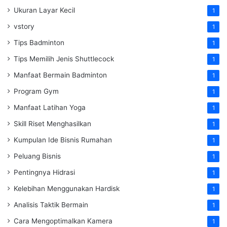
Ukuran Layar Kecil
1
vstory
1
Tips Badminton
1
Tips Memilih Jenis Shuttlecock
1
Manfaat Bermain Badminton
1
Program Gym
1
Manfaat Latihan Yoga
1
Skill Riset Menghasilkan
1
Kumpulan Ide Bisnis Rumahan
1
Peluang Bisnis
1
Pentingnya Hidrasi
1
Kelebihan Menggunakan Hardisk
1
Analisis Taktik Bermain
1
Cara Mengoptimalkan Kamera
1