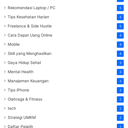
Rekomendasi Laptop / PC
5
Tips Kesehatan Harian
5
Freelance & Side Hustle
5
Cara Dapat Uang Online
4
Mobile
4
Skill yang Menghasilkan
4
Gaya Hidup Sehat
3
Mental Health
3
Manajemen Keuangan
3
Tips iPhone
2
Olahraga & Fitness
2
tech
2
Strategi UMKM
2
Daftar Pelatih
1