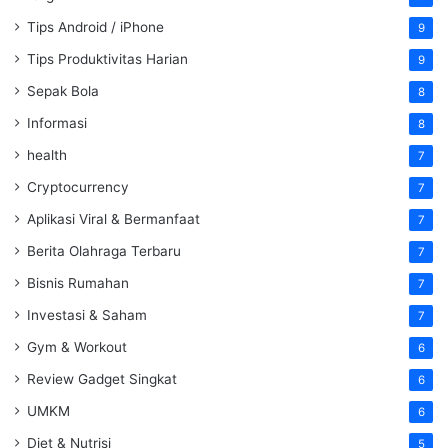
Tips Android / iPhone
9
Tips Produktivitas Harian
9
Sepak Bola
8
Informasi
8
health
7
Cryptocurrency
7
Aplikasi Viral & Bermanfaat
7
Berita Olahraga Terbaru
7
Bisnis Rumahan
7
Investasi & Saham
7
Gym & Workout
6
Review Gadget Singkat
6
UMKM
6
Diet & Nutrisi
5