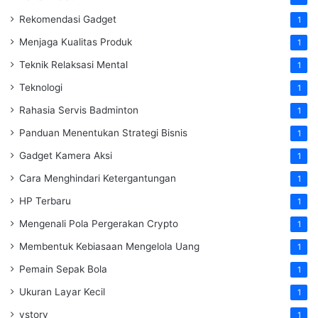
Rekomendasi Gadget
1
Menjaga Kualitas Produk
1
Teknik Relaksasi Mental
1
Teknologi
1
Rahasia Servis Badminton
1
Panduan Menentukan Strategi Bisnis
1
Gadget Kamera Aksi
1
Cara Menghindari Ketergantungan
1
HP Terbaru
1
Mengenali Pola Pergerakan Crypto
1
Membentuk Kebiasaan Mengelola Uang
1
Pemain Sepak Bola
1
Ukuran Layar Kecil
1
vstory
1