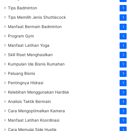
Tips Badminton
1
Tips Memilih Jenis Shuttlecock
1
Manfaat Bermain Badminton
1
Program Gym
1
Manfaat Latihan Yoga
1
Skill Riset Menghasilkan
1
Kumpulan Ide Bisnis Rumahan
1
Peluang Bisnis
1
Pentingnya Hidrasi
1
Kelebihan Menggunakan Hardisk
1
Analisis Taktik Bermain
1
Cara Mengoptimalkan Kamera
1
Manfaat Latihan Koordinasi
1
Cara Memulai Side Hustle
1