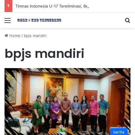
Timnas Indonesia U-17 Tereliminasi, Berikut 4 Tim Lolos ke Semifinal Piala AFF U-17 2026
Menu
Se
Home
/
bpjs mandiri
bpjs mandiri
berita