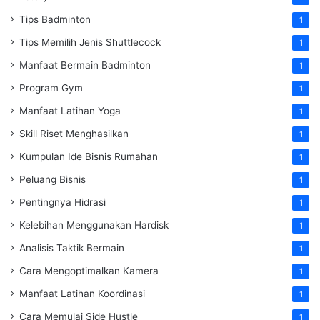
Tips Badminton
1
Tips Memilih Jenis Shuttlecock
1
Manfaat Bermain Badminton
1
Program Gym
1
Manfaat Latihan Yoga
1
Skill Riset Menghasilkan
1
Kumpulan Ide Bisnis Rumahan
1
Peluang Bisnis
1
Pentingnya Hidrasi
1
Kelebihan Menggunakan Hardisk
1
Analisis Taktik Bermain
1
Cara Mengoptimalkan Kamera
1
Manfaat Latihan Koordinasi
1
Cara Memulai Side Hustle
1