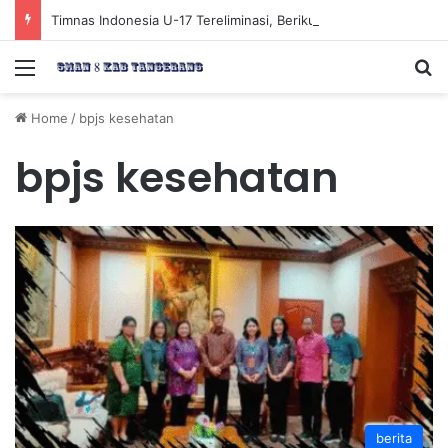
Timnas Indonesia U-17 Tereliminasi, Berikut 4 Tim Lolos ke Semifinal Piala AFF U-17 2026
Menu
Se
Home
/
bpjs kesehatan
bpjs kesehatan
berita