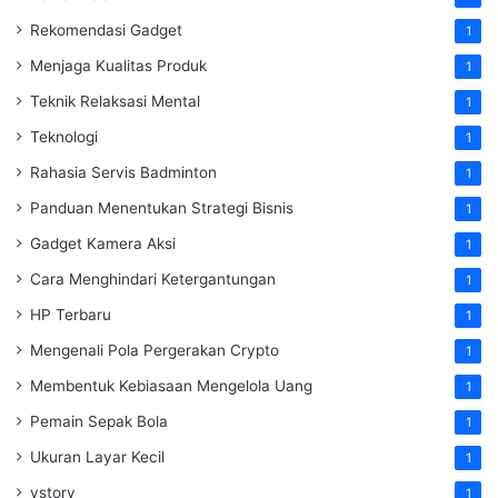
Rekomendasi Gadget
1
Menjaga Kualitas Produk
1
Teknik Relaksasi Mental
1
Teknologi
1
Rahasia Servis Badminton
1
Panduan Menentukan Strategi Bisnis
1
Gadget Kamera Aksi
1
Cara Menghindari Ketergantungan
1
HP Terbaru
1
Mengenali Pola Pergerakan Crypto
1
Membentuk Kebiasaan Mengelola Uang
1
Pemain Sepak Bola
1
Ukuran Layar Kecil
1
vstory
1