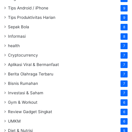
Tips Android / iPhone
9
Tips Produktivitas Harian
9
Sepak Bola
8
Informasi
8
health
7
Cryptocurrency
7
Aplikasi Viral & Bermanfaat
7
Berita Olahraga Terbaru
7
Bisnis Rumahan
7
Investasi & Saham
7
Gym & Workout
6
Review Gadget Singkat
6
UMKM
6
Diet & Nutrisi
5