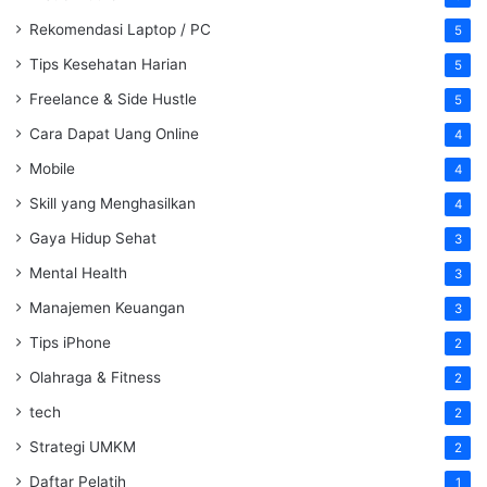
Rekomendasi Laptop / PC
5
Tips Kesehatan Harian
5
Freelance & Side Hustle
5
Cara Dapat Uang Online
4
Mobile
4
Skill yang Menghasilkan
4
Gaya Hidup Sehat
3
Mental Health
3
Manajemen Keuangan
3
Tips iPhone
2
Olahraga & Fitness
2
tech
2
Strategi UMKM
2
Daftar Pelatih
1