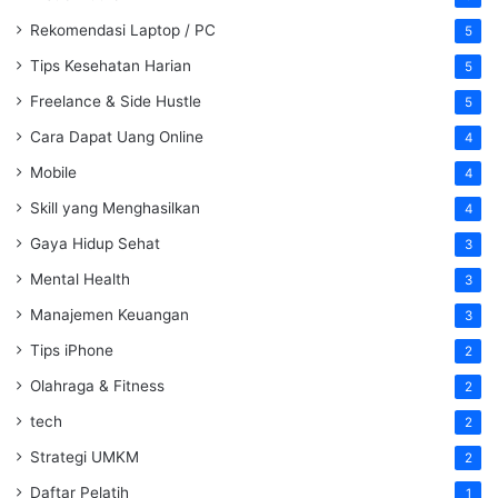
Rekomendasi Laptop / PC
5
Tips Kesehatan Harian
5
Freelance & Side Hustle
5
Cara Dapat Uang Online
4
Mobile
4
Skill yang Menghasilkan
4
Gaya Hidup Sehat
3
Mental Health
3
Manajemen Keuangan
3
Tips iPhone
2
Olahraga & Fitness
2
tech
2
Strategi UMKM
2
Daftar Pelatih
1