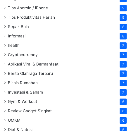
Tips Android / iPhone
9
Tips Produktivitas Harian
9
Sepak Bola
8
Informasi
8
health
7
Cryptocurrency
7
Aplikasi Viral & Bermanfaat
7
Berita Olahraga Terbaru
7
Bisnis Rumahan
7
Investasi & Saham
7
Gym & Workout
6
Review Gadget Singkat
6
UMKM
6
Diet & Nutrisi
5