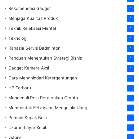
Rekomendasi Gadget
1
Menjaga Kualitas Produk
1
Teknik Relaksasi Mental
1
Teknologi
1
Rahasia Servis Badminton
1
Panduan Menentukan Strategi Bisnis
1
Gadget Kamera Aksi
1
Cara Menghindari Ketergantungan
1
HP Terbaru
1
Mengenali Pola Pergerakan Crypto
1
Membentuk Kebiasaan Mengelola Uang
1
Pemain Sepak Bola
1
Ukuran Layar Kecil
1
vstory
1