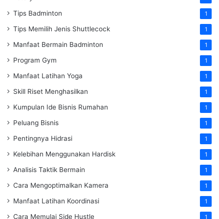
Tips Badminton
1
Tips Memilih Jenis Shuttlecock
1
Manfaat Bermain Badminton
1
Program Gym
1
Manfaat Latihan Yoga
1
Skill Riset Menghasilkan
1
Kumpulan Ide Bisnis Rumahan
1
Peluang Bisnis
1
Pentingnya Hidrasi
1
Kelebihan Menggunakan Hardisk
1
Analisis Taktik Bermain
1
Cara Mengoptimalkan Kamera
1
Manfaat Latihan Koordinasi
1
Cara Memulai Side Hustle
1